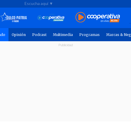
Escucha aquí ▼
ndo
Opinión
Podcast
Multimedia
Programas
Marcas & Neg