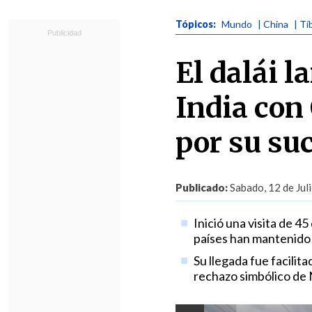
Tópicos:
Mundo
| China
| Tí
El dalái l
India con
por su su
Publicado:
Sabado, 12 de Jul
Inició una visita de 4
países han mantenido 
Su llegada fue facilit
rechazo simbólico de N