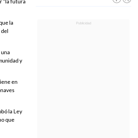
r "la futura
que la
 del
e una
omunidad y
viene en
ronaves
obó la Ley
ino que