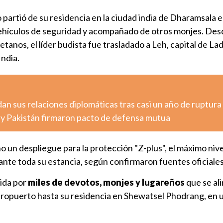
no partió de su residencia en la ciudad india de Dharamsala 
ehículos de seguridad y acompañado de otros monjes. Des
tanos, el líder budista fue trasladado a Leh, capital de La
India.
n sus relaciones diplomáticas tras casi un año de ruptura
a y Pakistán firmaron pacto de defensa mutua
 un despliegue para la protección "Z-plus", el máximo nive
rante toda su estancia, según confirmaron fuentes oficiales
bida por
miles de devotos, monjes y lugareños
que se al
aeropuerto hasta su residencia en Shewatsel Phodrang, en 