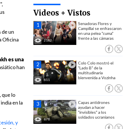
",
Videos + Vistos
sus
Senadoras Flores y
Campillai se enfrascaron
s de un
en una pelea "cuma"
frente a las cámaras
a Oficina
2182
kh es una
Colo Colo mostró el
asiático han
"Lado B" de la
multitudinaria
bienvenida a Vozinha
811
, que lo
india en la
Capas antidrones
ayudan a hacer
"invisibles" a los
soldados ucranianos
678
cesión, y