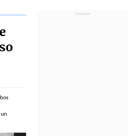
de
lso
mbos
o un