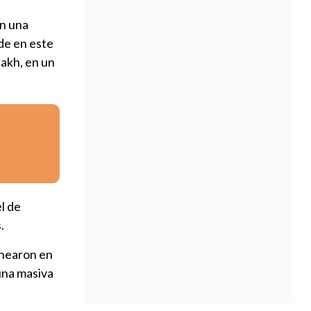
en una
de en este
dakh, en un
l de
.
inearon en
una masiva