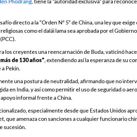
aden Phodrang,
tiene la "autoridad exclusiva" para reconoce
safío directo a la "Orden Nº 5" de China, una ley que exige 
religiosas como el dalái lama sea aprobada por el Gobierno
 (PCC).
para los creyentes una reencarnación de Buda, vaticinó hac
"más de 130 años"
, extendiendo así la esperanza de su c
 a Pekín.
lmente una postura de neutralidad, afirmando que no inter
gida en India, y así como permitir el uso de seguridad o ae
e apoyo informal frente a China.
acionalizado, especialmente desde que Estados Unidos apr
bet, que amenaza con sanciones a cualquier funcionario ch
de sucesión.