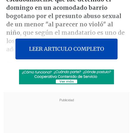
domingo en un acomodado barrio
bogotano por el presunto abuso sexual
de un menor "al parecer no violó" al
niño
, que según el mandatario es uno de
los tres hijos que el norteamericano
LEER ARTICULO COMPLETO
adoptó en el país.
"Debo notificar a la sociedad colombiana,
porque mi compromiso es con la verdad,
que el ciudadano norteamericano de
origen en Texas, capturado en un
apartamento del norte de Bogotá,
al
parecer no violó ninguno de sus hijos
adoptados en Colombia. Lo sacó al
balcón por un atoramiento por comer
mal la comida",
expresó en X.