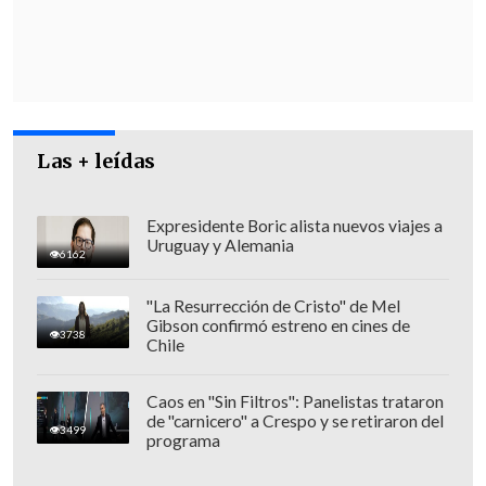
las autoridades.
"Las imágenes engañaron a los
colombianos que fueron en masa a
defender el niño",
añadió el mandatario,
Las + leídas
quien pidió que
"la justicia debe
entregarle todos sus derechos como ser
humano, al estadounidense".
Expresidente Boric alista nuevos viajes a
Uruguay y Alemania
6162
"La Resurrección de Cristo" de Mel
Gibson confirmó estreno en cines de
3738
Chile
Caos en "Sin Filtros": Panelistas trataron
de "carnicero" a Crespo y se retiraron del
3499
programa