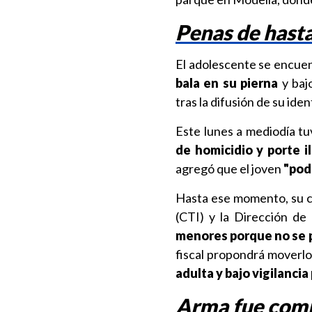
Penas de hasta
El adolescente se encue
bala en su pierna
y baj
tras la difusión de su ide
Este lunes a mediodía tu
de homicidio y porte i
agregó que el joven
"pod
Hasta ese momento, su cu
(CTI) y la Dirección de 
menores porque no se p
fiscal propondrá moverlo 
adulta y bajo vigilanci
Arma fue comp