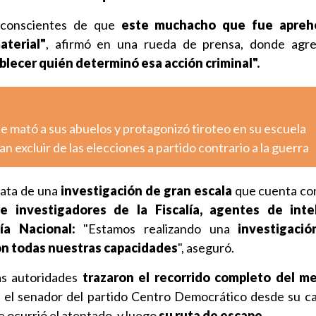
 conscientes de que
este muchacho que fue apreh
terial"
, afirmó en una rueda de prensa, donde agr
blecer quién determinó esa acción criminal".
e mató a sus abuelos y protagonizó tiroteo en su escuela
n excluir de las elecciones a partido contrario a la guerra
trata de una
investigación de gran escala
que cuenta c
e investigadores de la Fiscalía, agentes de inte
ía Nacional:
"Estamos realizando una
investigació
con todas nuestras capacidades
", aseguró.
as autoridades
trazaron el recorrido completo del m
 el senador del partido Centro Democrático desde su ca
 ocurrió el atentado, y luego
su ruta de escape
.