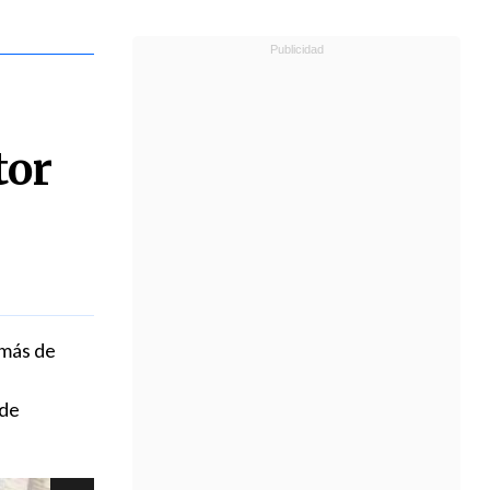
tor
 más de
 de