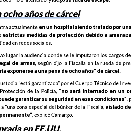
 ocho años de cárcel
ntra actualmente
en un hospital siendo tratado por una
o
estrictas medidas de protección debido a amenaz
ntidad en redes sociales.
vo lugar la audiencia donde se le imputaron los cargos d
legal de armas
, según dijo la Fiscalía en la rueda de p
ría exponerse a una pena de ocho años"
de cárcel.
stodia "está garantizada" por el Cuerpo Técnico de Inve
Protección de la Policía,
"no será internado en un c
uede garantizar su seguridad en esas condiciones"
, 
a "una zona especial del búnker de la Fiscalía,
aislado de
a permanente"
, explicó Camargo.
rada en EE.UU.