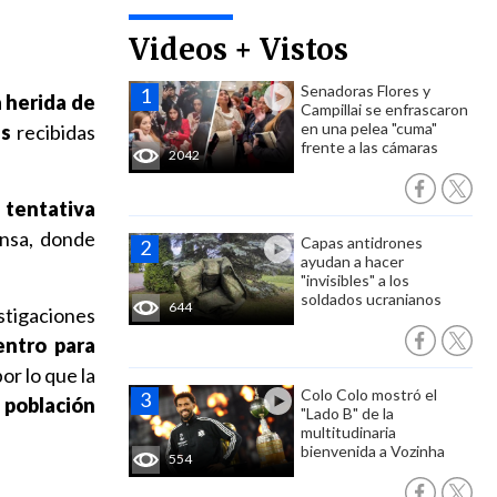
Videos + Vistos
Senadoras Flores y
 herida de
Campillai se enfrascaron
en una pelea "cuma"
as
recibidas
frente a las cámaras
2042
e
tentativa
rensa, donde
Capas antidrones
ayudan a hacer
"invisibles" a los
soldados ucranianos
644
stigaciones
entro para
por lo que la
Colo Colo mostró el
 población
"Lado B" de la
multitudinaria
bienvenida a Vozinha
554