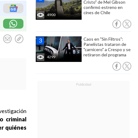
Cristo" de Mel Gibson
confirmó estreno en
cines de Chile
4900
Caos en "Sin Filtros":
Panelistas trataron de
"carnicero" a Crespo y se
retiraron del programa
4299
nvestigación
o criminal
er quiénes