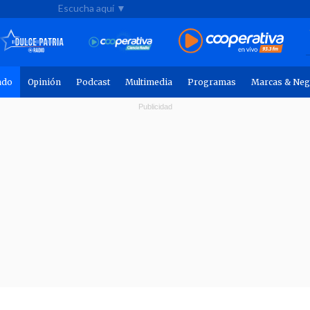
Escucha aquí ▼
ndo
Opinión
Podcast
Multimedia
Programas
Marcas & Neg