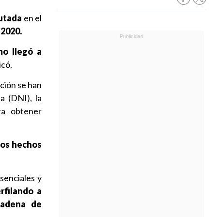
autada
en el
 2020.
mo llegó a
icó.
ación se han
a (DNI), la
ra obtener
los hechos
esenciales y
rfilando a
cadena de