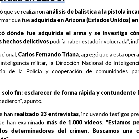
ó que se realizaron
análisis de balística a la pistola inc
irmar que fue
adquirida en Arizona (Estados Unidos) en
ficó dónde fue adquirida el arma y se investiga có
s hechos delictivos
podría haber estado involucrada", ind
Nacional,
Carlos Fernando Triana
, agregó que a esta oper
teligencia militar, la Dirección Nacional de Inteligenci
ncia de la Policía y cooperación de comunidades pa
 solo fin: esclarecer de forma rápida y contundente 
edieron", apuntó.
se han
realizado 23 entrevistas
, incluyendo testigos pr
y se han examinado
más de 1.000 videos
:
"Estamos pe
 los determinadores del crimen. Buscamos una 