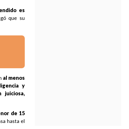
endido es
egó que su
on
al menos
ligencia y
n juiciosa,
enor de 15
sa hasta el