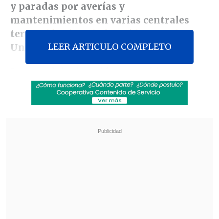
y paradas por averías y
mantenimientos en varias centrales
termoeléctricas
, informó la estatal
LEER ARTICULO COMPLETO
Unión Eléctrica (UNE)
.
La compleja situación energética que
padece el país caribeño desde hace años
se ha agravado en los últimos meses con
tasas de déficit que han llegado a
alcanzar el 53% y tres caídas del
Sistema Eléctrico Nacional (SEN)
.
Actualmente, algunas regiones sólo
tienen suministro eléctrico durante
cuatro horas al día.
Revisa también