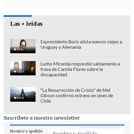
afectación -los circuitos que se
desconectarán-
alcanzará los 1.372 MW
en la hora
peak
.
Las + leídas
Expresidente Boric alista nuevos viajes a
Uruguay y Alemania
7996
Lucho Miranda respondió sabiamente a
frase de Camila Flores sobre la
7564
discapacidad
"La Resurrección de Cristo" de Mel
Gibson confirmó estreno en cines de
5414
Chile
Suscríbete a nuestro newsletter
Este sábado, el servicio eléctrico se afectó
durante las 24 horas, con
una afectación
Nombre y apellido