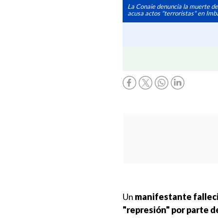
La Conaie denuncia la muerte de
acusa actos "terroristas" en Imb
Un
manifestante fallec
"represión" por parte d