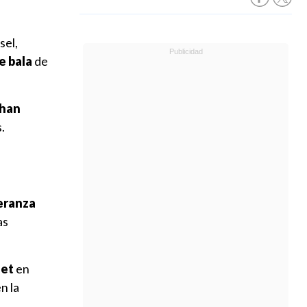
sel,
e bala
de
 han
.
a
peranza
as
net
en
n la