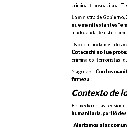
criminal transnacional Tr
La ministra de Gobierno,
que manifestantes "em
madrugada de este domi
"No confundamos a los man
Cotacachi no fue prote
criminales -terroristas- 
Y agregó: "
Con los manif
firmeza
".
Contexto de l
En medio de las tensione
humanitaria, partió des
"
Alertamos a las comuni