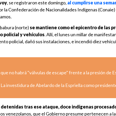
voy
, se registraron este domingo,
al cumplirse una seman
r la Confederación de Nacionalidades Indígenas (Conaie) 
clamos.
mbabura (norte)
se mantiene como el epicentro de las pr
policial y vehículos
. Allí, el lunes un millar de manifest
to policial, dañó sus instalaciones, e incendió diez vehícu
 que no habrá "válvulas de escape" frente a la presión de 
 La investidura de Abelardo de la Espriella como president
 detenidas tras ese ataque, doce indígenas procesad
e dos venezolanos, que el Gobierno presume pertenecen a l