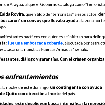
en de Aragua, al que el Gobierno cataloga como "terrorista"
Zaida Rovira
, quien tildó de "terroristas" a esos actos,
de
boscaron" un convoy que llevaba ayuda
a la zona norte,
ngo.
ifestantes pacíficos con quienes se infiltran para delinqu
sta:
fue una emboscada cobarde
, ejecutada por estruct
que atacaron a nuestras Fuerzas Armadas", señaló.
estantes, diálogo y garantías. Con el crimen organizad
os enfrentamientos
s, la noche de este domingo,
un contingente con ayuda
de Quito con dirección al norte
del país.
dades: este despliegue busca intensificar la represi