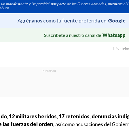
 un manifestante y "represión" por parte de las Fuerzas Armadas, mientras el 
abura.
Agréganos como tu fuente preferida en
Google
Suscríbete a nuestro canal de
Whatsapp
Llévatelo:
ido
,
12 militares heridos
,
17 retenidos
,
denuncias indí
e las fuerzas del orden
, así como acusaciones del Gobier