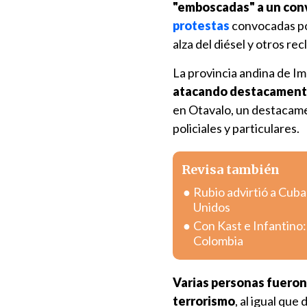
"emboscadas" a un con
protestas
convocadas po
alza del diésel y otros re
La provincia andina de I
atacando destacamento 
en Otavalo, un destacamen
policiales y particulares.
Revisa también
Rubio advirtió a Cuba
Unidos
Con Kast e Infantino:
Colombia
Varias personas fueron
terrorismo
, al igual qu