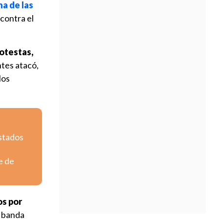
a de las
contra el
otestas,
antes atacó,
los
Estados
e de
os por
a banda