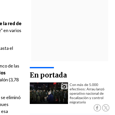
e la red de
" en varios
asta el
nco de las
dos
En portada
alón (3,78
Con más de 5.000
efectivos: Arrau lanzó
operativo nacional de
 se eliminó
fiscalización y control
migratorio
pues
 esa