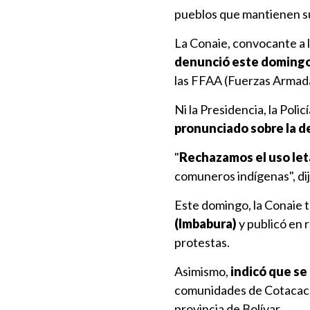
pueblos que mantienen su 
La Conaie, convocante a la
denunció este domingo 
las FFAA (Fuerzas Armada
Ni la Presidencia, la Polic
pronunciado sobre la d
"
Rechazamos el uso leta
comuneros indígenas", dij
Este domingo, la Conaie
(Imbabura)
y publicó en r
protestas.
Asimismo,
indicó que se
comunidades de Cotacachi 
provincia de Bolívar.