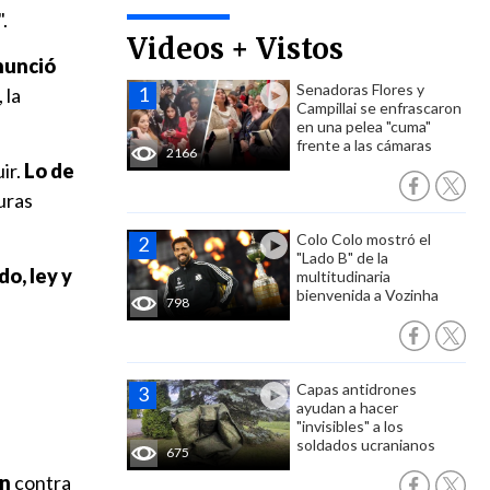
.
Videos + Vistos
nunció
Senadoras Flores y
 la
Campillai se enfrascaron
en una pelea "cuma"
frente a las cámaras
2166
ir.
Lo de
uras
Colo Colo mostró el
"Lado B" de la
o, ley y
multitudinaria
bienvenida a Vozinha
798
Capas antidrones
ayudan a hacer
"invisibles" a los
soldados ucranianos
675
ón
contra