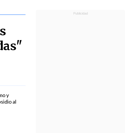
es
das"
mo y
sidio al