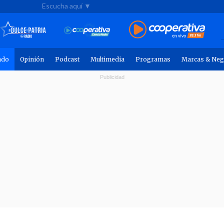
Escucha aquí ▼
ndo
Opinión
Podcast
Multimedia
Programas
Marcas & Neg