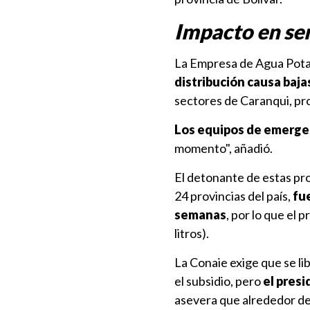
Impacto en serv
La Empresa de Agua Potabl
distribución causa baja
sectores de Caranqui, pr
Los equipos de emergen
momento", añadió.
El detonante de estas pro
24 provincias del país,
fue
semanas
, por lo que el 
litros).
La Conaie exige que se li
el subsidio, pero
el pres
asevera que alrededor de