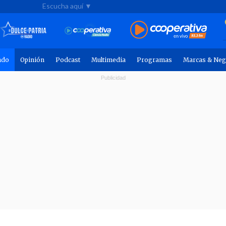
Escucha aquí ▼
ndo
Opinión
Podcast
Multimedia
Programas
Marcas & Neg