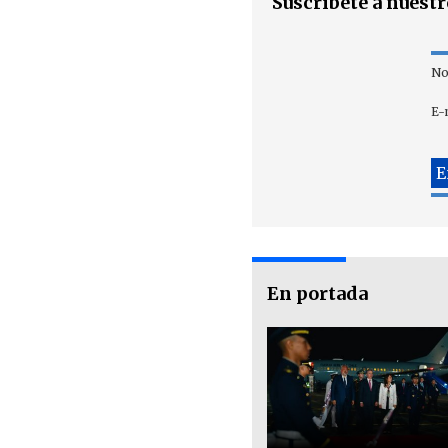
Suscríbete a nuest
No
E-
En portada