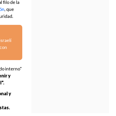
filo de la
ión
, que
uridad.
israelí
 con
ado interno"
nir y
".
nal y
stas.