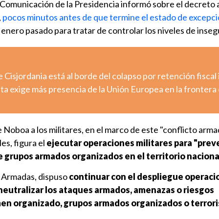
Comunicación de la Presidencia informó sobre el decreto al 
,
pocos minutos antes de que termine el estado de excepc
8 enero pasado para tratar de controlar los niveles de inseg
e Cisjordania está al borde del colapso por retención fiscal 
uta exige más presencia de la Unión Europea en la frontera
e Noboa a los militares, en el marco de este "conflicto arm
es, figura el
ejecutar operaciones militares para "preve
de grupos armados organizados en el territorio nacional
as Armadas, dispuso
continuar con el despliegue operacio
 neutralizar los ataques armados, amenazas o riesgos
men organizado, grupos armados organizados o terrori