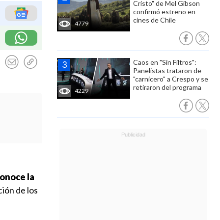
Cristo" de Mel Gibson
confirmó estreno en
cines de Chile
4779
Caos en "Sin Filtros":
Panelistas trataron de
"carnicero" a Crespo y se
retiraron del programa
4229
conoce la
ción de los