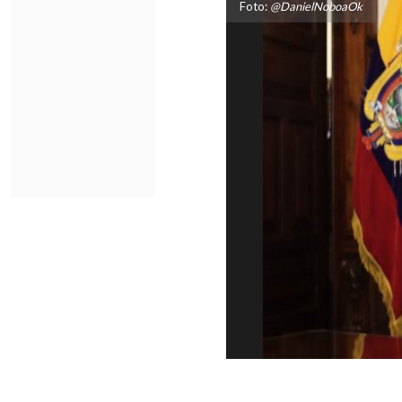
Foto:
@DanielNoboaOk