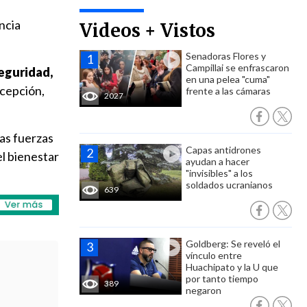
ncia
Videos + Vistos
Senadoras Flores y
Campillai se enfrascaron
seguridad,
en una pelea "cuma"
xcepción,
frente a las cámaras
2027
las fuerzas
Capas antidrones
el bienestar
ayudan a hacer
"invisibles" a los
soldados ucranianos
639
Goldberg: Se reveló el
vínculo entre
Huachipato y la U que
por tanto tiempo
389
negaron