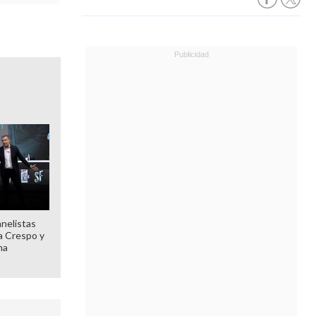
anelistas
 a Crespo y
ma