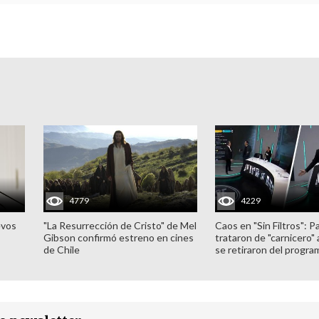
4779
4229
evos
"La Resurrección de Cristo" de Mel
Caos en "Sin Filtros": P
Gibson confirmó estreno en cines
trataron de "carnicero"
de Chile
se retiraron del progra