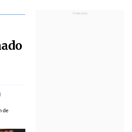
mado
d
n de