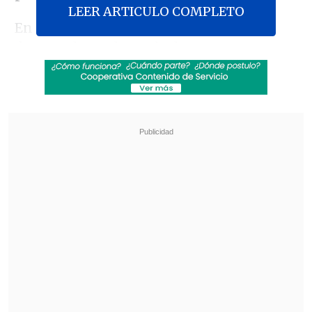
LEER ARTICULO COMPLETO
En SNAI indicó en un comunicado que
durante la madrugada de este martes
hubo
"hechos violentos entre personas
privadas de la libertad, Policía Nacional
y personal penitenciario".
Revisa también
Zelenski alertó sobre el despliegue de 50 mil
norcoreanos en Rusia
Washington D.C. cumple un año bajo el
despliegue de la Guardia Nacional, el único
vigente en EE.UU.
Tras ese suceso, Colón Pico "evadió los