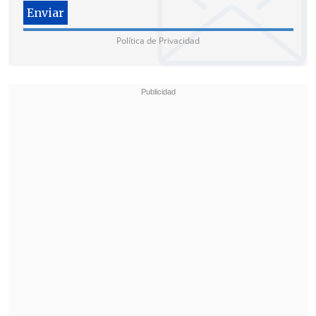
en el marco de una investigación por el
presunto delito de secuestro ocurrido en
meses pasados.
Política de Privacidad
En el operativo de su captura
encontraron tres vehículos de alta gama
(uno blindado), dinero en efectivo y
municiones.
El pasado miércoles,
Salazar dijo que
"grupos de delincuencia organizada
estarían planificando un atentado"
contra su integridad.
Salazar identificó a Colón Pico, conocido
con el alias de "Capitán Pico" y vinculado
a una banda criminal llamada
'Los
Lobos'
, como quien estaría detrás de un