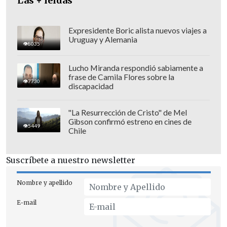
Las + leídas
Expresidente Boric alista nuevos viajes a
Uruguay y Alemania
8035
La fuga de Colón Pico se dio mientras
Lucho Miranda respondió sabiamente a
frase de Camila Flores sobre la
rige un
estado de excepción
, con toque
7730
discapacidad
de queda nocturno
, decretado por el
presidente Daniel Noboa, en momentos
"La Resurrección de Cristo" de Mel
Gibson confirmó estreno en cines de
en que ocurrían disturbios en unas seis
5449
Chile
cárceles del país.
Suscríbete a nuestro newsletter
DETENIDO POR SECUESTRO
Nombre y apellido
Colón Pico fue detenido la semana
pasada en un operativo ejecutado por la
E-mail
Fiscalía y la Policía en el norte de Quito
,