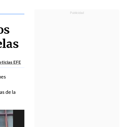
os
elas
ticias EFE
ues
as de la