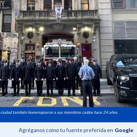
a ciudad también homenajearon a sus miembros caídos hace 24 años.
Agréganos como tu fuente preferida en
Google