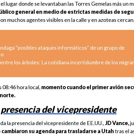
 el lugar donde se levantaban las Torres Gemelas más un 
público general en medio de estrictas medidas de segu
 con muchos agentes visibles en la calle y en azoteas cercan
indaga "posibles ataques informáticos" de un grupo de
co
ntre los árboles: La cotidiana incertidumbre de los migra
 08:46 hora local,
momento cuando el primer avión se
 norte.
 presencia del vicepresidente
 la presencia del vicepresidente de EE.UU.,
JD Vance,
ju
 cambiaron su agenda para trasladarse a Utah
tras el 