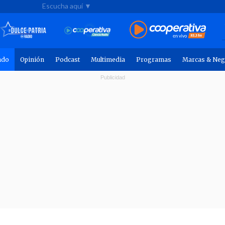
Escucha aquí ▼
ndo
Opinión
Podcast
Multimedia
Programas
Marcas & Neg