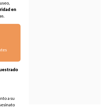
museo,
ridad en
as.
ntes
cuestrado
nto a su
asesinato