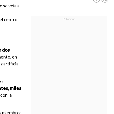
e se veía a
el centro
r dos
ente, en
 artificial
es,
tes, miles
con la
s miembros