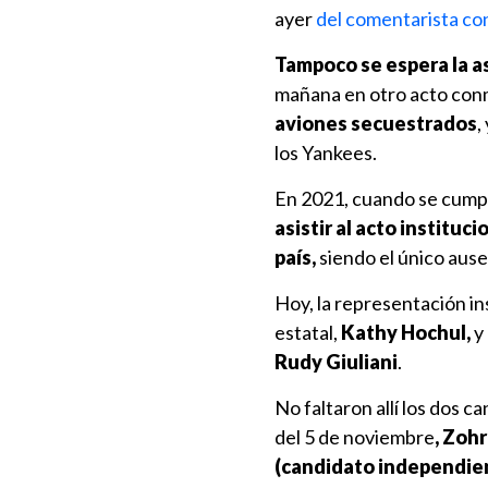
ayer
del comentarista co
Tampoco se espera la a
mañana en otro acto con
aviones secuestrados
,
los Yankees.
En 2021, cuando se cumpl
asistir al acto instituc
país,
siendo el único ause
Hoy, la representación ins
estatal,
Kathy Hochul,
y 
Rudy Giuliani
.
No faltaron allí los dos c
del 5 de noviembre
, Zoh
(candidato independie