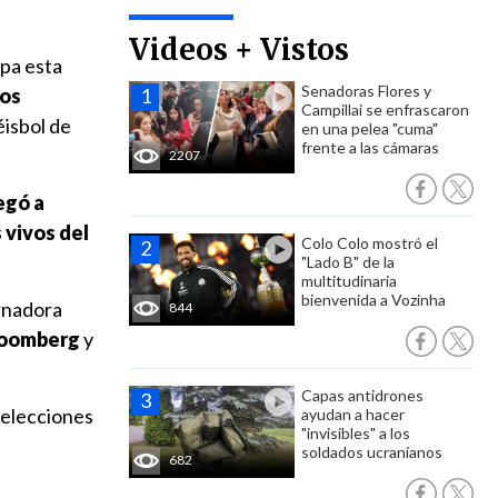
Videos + Vistos
ipa esta
Senadoras Flores y
los
Campillai se enfrascaron
éisbol de
en una pelea "cuma"
frente a las cámaras
2207
egó a
 vivos del
Colo Colo mostró el
"Lado B" de la
multitudinaria
bienvenida a Vozinha
ernadora
844
loomberg
y
Capas antidrones
s elecciones
ayudan a hacer
"invisibles" a los
soldados ucranianos
682