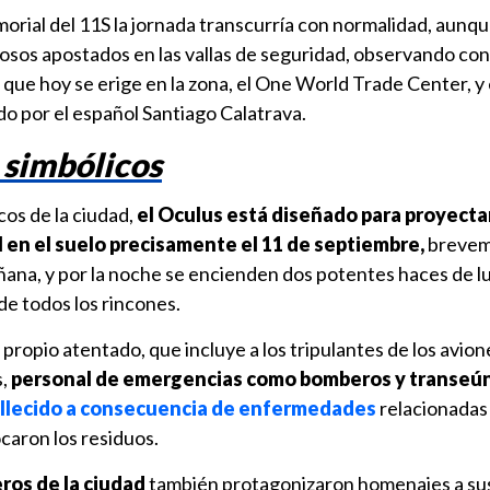
orial del 11S la jornada transcurría con normalidad, aunqu
iosos apostados en las vallas de seguridad, observando con
 que hoy se erige en la zona, el One World Trade Center, y 
o por el español Santiago Calatrava.
 simbólicos
cos de la ciudad,
el Oculus está diseñado para proyecta
 en el suelo precisamente el 11 de septiembre,
brevem
ñana, y por la noche se encienden dos potentes haces de luz
sde todos los rincones.
 propio atentado, que incluye a los tripulantes de los avion
s,
personal de emergencias como bomberos y transeún
allecido a consecuencia de enfermedades
relacionadas 
aron los residuos.
ros de la ciudad
también protagonizaron homenajes a su