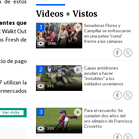
n de estos
Videos + Vistos
gentes que
Senadoras Flores y
t Walkt Out
Campillai se enfrascaron
en una pelea "cuma"
os Fresh de
frente a las cámaras
1848
cio de pago
Capas antidrones
ayudan a hacer
"invisibles" a los
utilizan la
soldados ucranianos
591
permercados
Para el recuerdo: Se
cumplen dos años del
oro olímpico de Francisca
Crovetto
333