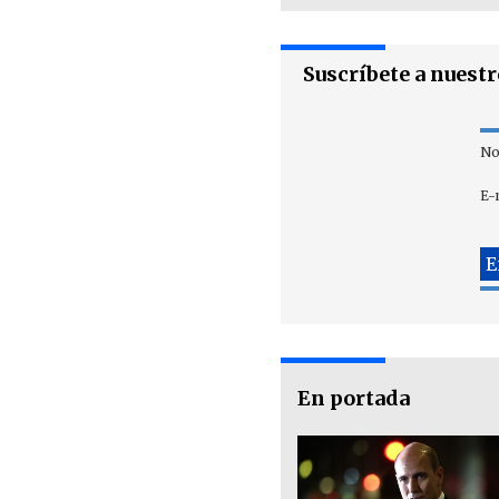
Suscríbete a nuest
No
E-
En portada