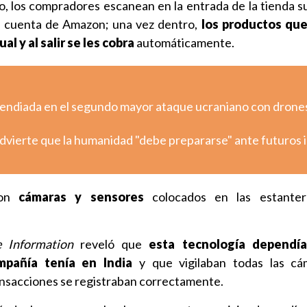
, los compradores escanean en la entrada de la tienda su
su cuenta de Amazon; una vez dentro,
los productos qu
al y al salir se les cobra
automáticamente.
ncendiada en el segundo mayor ataque ucraniano con drones
dvierte que la humanidad "debe prepararse" ante futuros
con
cámaras y sensores
colocados en las estanter
 Information
reveló que
esta tecnología dependía
pañía tenía en India
y que vigilaban todas las cá
ansacciones se registraban correctamente.