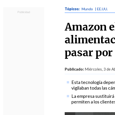
Tópicos:
Mundo
| EE.UU.
Amazon el
alimentac
pasar por
Publicado:
Miércoles, 3 de Ab
Esta tecnología depen
vigilaban todas las cá
La empresa sustituirá 
permiten a los client