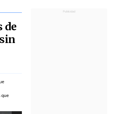
s de
sin
que
s que