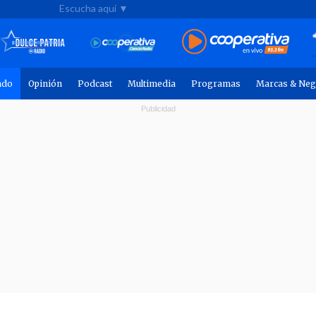
Escucha aquí ▼
ndo
Opinión
Podcast
Multimedia
Programas
Marcas & Neg