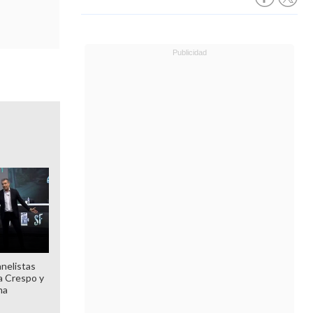
anelistas
 a Crespo y
ma