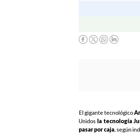
El gigante tecnológico
Am
Unidos
la tecnología J
pasar por caja
, según in