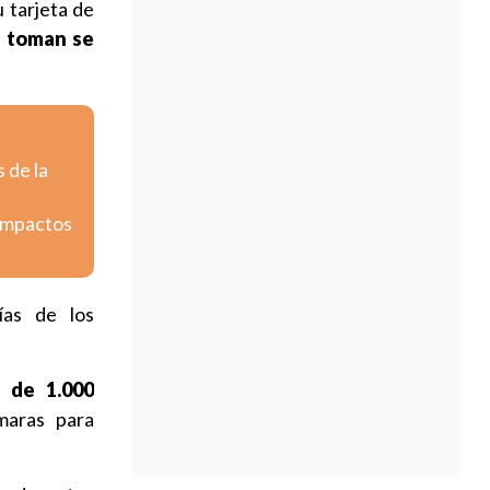
 tarjeta de
e toman se
 de la
 impactos
ías de los
 de 1.000
maras para