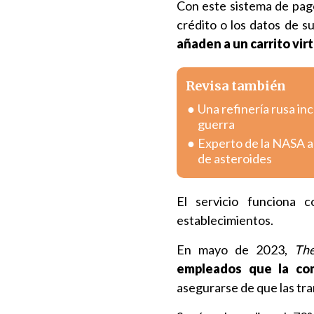
Con este sistema de pago
crédito o los datos de 
añaden a un carrito virtu
Revisa también
Una refinería rusa i
guerra
Experto de la NASA a
de asteroides
El servicio funciona 
establecimientos.
En mayo de 2023,
The
empleados que la com
asegurarse de que las tr