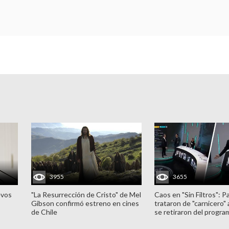
3955
3655
evos
"La Resurrección de Cristo" de Mel
Caos en "Sin Filtros": P
Gibson confirmó estreno en cines
trataron de "carnicero"
de Chile
se retiraron del progra