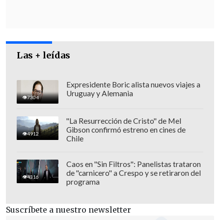
inicio de la guerra
en Ucrania, en febrero
de 2022, se realizará el próximo 15 de
agosto en Alaska, aunque aún quedan
pendientes los detalles logísticos.
Las + leídas
Expresidente Boric alista nuevos viajes a
Uruguay y Alemania
7304
"La Resurrección de Cristo" de Mel
Gibson confirmó estreno en cines de
4912
Chile
Caos en "Sin Filtros": Panelistas trataron
de "carnicero" a Crespo y se retiraron del
4316
programa
Suscríbete a nuestro newsletter