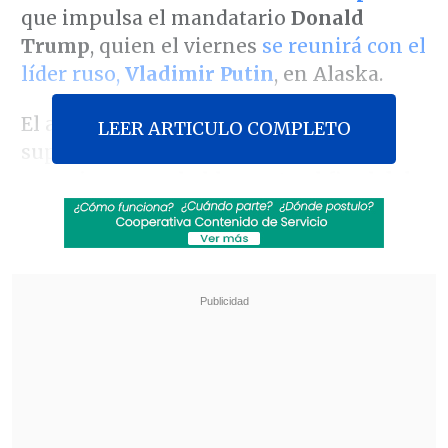
que impulsa el mandatario
Donald
Trump
, quien el viernes
se reunirá con el
líder ruso,
Vladimir Putin
, en Alaska.
El acuerdo "no va hacer a nadie
LEER ARTICULO COMPLETO
superfeliz.
Tanto los rusos como los
ucranianos, probablemente al final del
día, van a estar insatisfechos
con él.
Pero no creo que puedan sentarse y
tener esta negociación sin el liderazgo
de Donald J. Trump", declaró Vance en
una entrevista con Fox News.
Revisa también
Tailandia: Adolescente mató a sus abuelos y
protagonizó tiroteo en su escuela