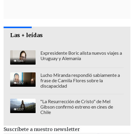
Las + leídas
Expresidente Boric alista nuevos viajes a
Uruguay y Alemania
7688
Lucho Miranda respondió sabiamente a
frase de Camila Flores sobre la
6272
discapacidad
"Estos documentos se obtuvieron
ilegalmente de fuentes extranjeras
"La Resurrección de Cristo" de Mel
Gibson confirmó estreno en cines de
hostiles a Estados Unidos, con la
5237
Chile
intención de interferir en las elecciones
de 2024 y sembrar el caos en todo
Suscríbete a nuestro newsletter