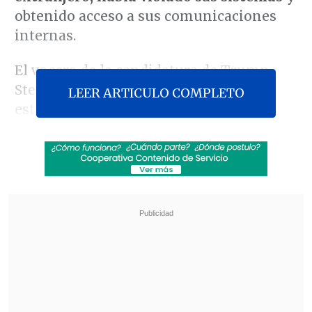
obtenido acceso a sus comunicaciones
internas.
El vocero de la candidatura de Trump,
Steven Cheung, confirmó a medios
LEER ARTICULO COMPLETO
estadounidenses que algunas de sus
comunicaciones internas fueron
hackeadas, mientras que el portal
especializado
Politico
informó haber
recibido a fines de julio
correos
electrónicos de una cuenta anónima con
documentos que aparentemente
pertenecían esa campaña
.
Revisa también