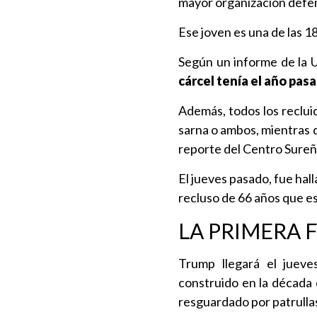
mayor organización defen
Ese joven es una de las 1
Según un informe de la U
cárcel tenía el año pas
Además, todos los reclui
sarna o ambos, mientras
reporte del Centro Sureñ
El jueves pasado, fue hal
recluso de 66 años que es
LA PRIMERA 
Trump llegará el jueve
construido en la década 
resguardado por patrullas 