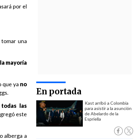
asará por el
n tomar una
la mayoría
o que ya
no
En portada
ggs.
Kast arribó a Colombia
todas las
para asistir a la asunción
agregó este
de Abelardo de la
Espriella
o alberga a