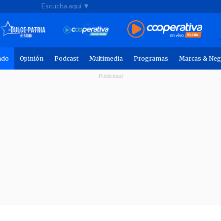
Escucha aquí ▼
ndo
Opinión
Podcast
Multimedia
Programas
Marcas & Neg