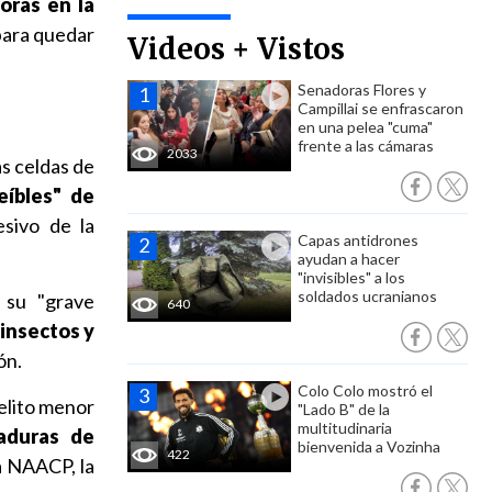
oras en la
para quedar
Videos + Vistos
Senadoras Flores y
Campillai se enfrascaron
en una pelea "cuma"
frente a las cámaras
2033
as celdas de
eíbles" de
esivo de la
Capas antidrones
ayudan a hacer
"invisibles" a los
soldados ucranianos
ó su "grave
640
 insectos y
ón.
Colo Colo mostró el
elito menor
"Lado B" de la
multitudinaria
aduras de
bienvenida a Vozinha
422
a NAACP, la