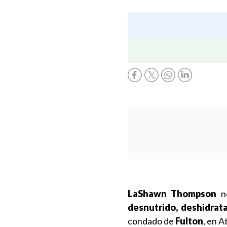
LaShawn Thompson
no
desnutrido, deshidrat
condado de
Fulton
, en A