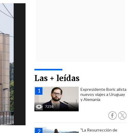
Las + leídas
Expresidente Boric alista
nuevos viajes a Uruguay
y Alemania
7258
"La Resurrección de