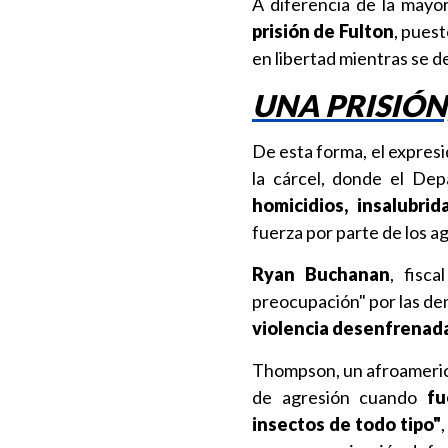
A diferencia de la mayo
prisión de Fulton
, pues
en libertad mientras se des
UNA PRISIÓN
De esta forma, el expresi
la cárcel, donde el De
homicidios, insalubri
fuerza por parte de los a
Ryan Buchanan
, fisc
preocupación" por las de
violencia desenfrenada
Thompson, un afroamerica
de agresión cuando
fue
insectos de todo tipo"
,