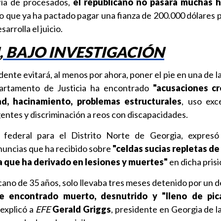
ría de procesados,
el republicano no pasará muchas h
to que ya ha pactado pagar una fianza de 200.000 dólares 
arrolla el juicio.
, BAJO INVESTIGACIÓN
dente evitará, al menos por ahora, poner el pie en una de l
partamento de Justicia ha encontrado
"acusaciones cr
dad, hacinamiento, problemas estructurales
, uso exc
gentes y discriminación a reos con discapacidades.
al federal para el Distrito Norte de Georgia, expres
nuncias que ha recibido sobre
"celdas sucias repletas de
 que ha derivado en lesiones y muertes"
en dicha prisi
no de 35 años, solo llevaba tres meses detenido por un d
 encontrado muerto, desnutrido y "lleno de pic
 explicó a
EFE
Gerald Griggs
, presidente en Georgia de l