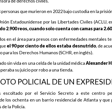
sora de derechos civiles.
8 personas que murieron en 2022 bajo custodia en la prisió
nión Estadounidense por las Libertades Civiles (ACLU, en
ado 2.900 reos, cuando solo cuenta con camas para 2.60
dos en el área para presos con enfermedades mentales ten
 que
el 90 por ciento de ellos estaba desnutrido
, de acu
o para los Derechos Humanos (SCHR, en inglés).
lado sin vida en una celda de la unidad médica
Alexander 
peraba su juicio por robo a una tienda.
FOTO POLICIAL DE UN EXPRESI
s escoltado por el Servicio Secreto a este centro pe
de los ochenta en un barrio residencial de Atlanta y qu
de la Policía.