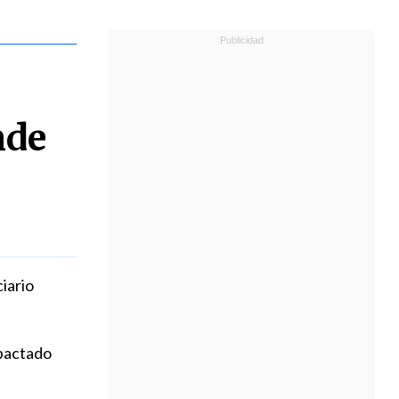
nde
iario
 pactado