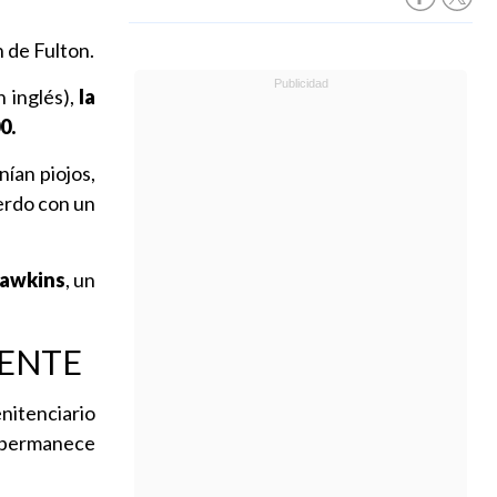
n de Fulton.
 inglés),
la
0.
ían piojos,
erdo con un
Hawkins
, un
DENTE
nitenciario
e permanece