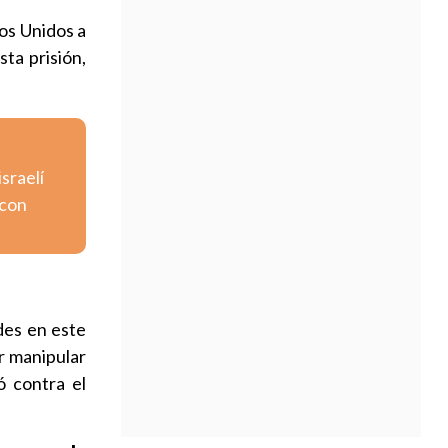
os Unidos a
sta prisión,
israelí
 con
des en este
r manipular
ó contra el