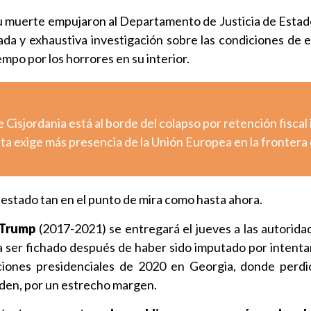
u muerte empujaron al Departamento de Justicia de Estad
ada y exhaustiva investigación sobre las condiciones de e
po por los horrores en su interior.
e Cisjordania está al borde del colapso por retención fiscal 
uta exige más presencia de la Unión Europea en la frontera
 estado tan en el punto de mira como hasta ahora.
 Trump
(2017-2021) se entregará el jueves a las autorida
a ser fichado después de haber sido imputado por intenta
cciones presidenciales de 2020 en Georgia, donde perdi
iden, por un estrecho margen.