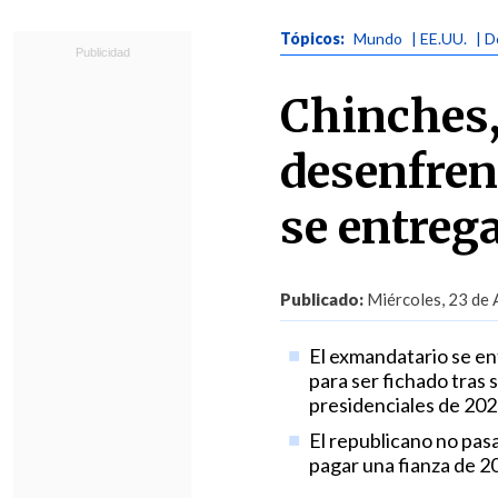
Tópicos:
Mundo
| EE.UU.
| 
Chinches,
desenfrena
se entreg
Publicado:
Miércoles, 23 de 
El exmandatario se ent
para ser fichado tras 
presidenciales de 202
El republicano no pas
pagar una fianza de 2