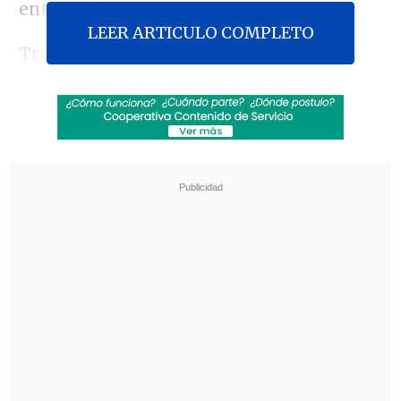
entre ambos.
LEER ARTICULO COMPLETO
Trump, que se ha convertido en el
primer presidente estadounidense en
afrontar cargos penales
,
se presentó
ante el juez del tribunal neoyorquino de
Manhattan Juan Manuel Merchan poco
después de haberse entregado a la
Fiscalía
, donde le leyeron sus derechos y
fue fichado.
Revisa también
EE.UU. advierte de un brote de salmonella con
345 casos por jalapeños procedentes de
México
Pese a la tregua: Israel lanzó su mayor número