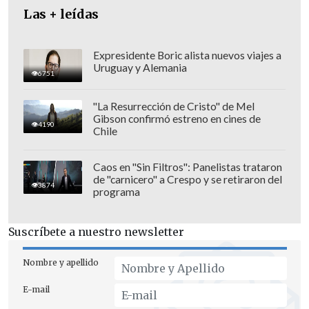
Las + leídas
Expresidente Boric alista nuevos viajes a
Uruguay y Alemania
6751
"La Resurrección de Cristo" de Mel
Gibson confirmó estreno en cines de
4190
Chile
Caos en "Sin Filtros": Panelistas trataron
de "carnicero" a Crespo y se retiraron del
3874
programa
Suscríbete a nuestro newsletter
UNA HORA FRENTE AL JUEZ
Nombre y apellido
El expresidente abandonó el tribunal
E-mail
neoyorquino donde compareció por