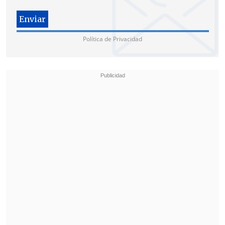
primera vez ante el
juez Juan Manuel
Merchan
. Trump
pasó
aproximadamente una hora en la sala
Política de Privacidad
mientras que le leían los cargos, en
presencia de algunos fotógrafos y
periodistas a los que no quiso responder
a las preguntas que le hicieron.
Al salir, subió en un vehículo oscuro de
los servicios secretos y
se encaminó
hacia el aeropuerto de La Guardia,
desde donde tiene previsto volar hacia
Florida
, para protagonizar una vez allí
una rueda de prensa en la que ofrecerá
sus primeras palabras tras su
comparecencia.