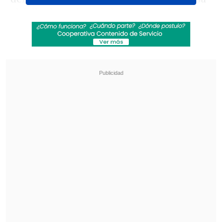
el fallo de un juez federal que exigía a la
Casa Blanca liberar los fondos ya
aprobados por el Congreso, según
informaron medios locales.
Revisa también
Alemania: Electricista de 68 años es
sospechoso de haber violado a casi 60 mujeres
Petro se despide tras la primera experiencia
de un gobierno de izquierda en Colombia
Con esta decisión,
el Gobierno recupera
margen en el pulso por el control del
gasto público y mantiene congelados