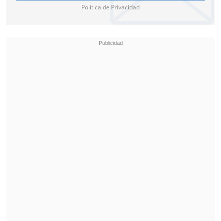
de septiembre y la Casa Blanca insiste en
Política de Privacidad
que no bloquea "toda la asistencia
internacional", ya que asegura que
desembolsará otros 6.500 millones de
dólares aprobados por el Congreso.