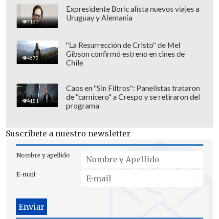
Expresidente Boric alista nuevos viajes a
Uruguay y Alemania
7167
"La Resurrección de Cristo" de Mel
Gibson confirmó estreno en cines de
4670
Chile
Caos en "Sin Filtros": Panelistas trataron
de "carnicero" a Crespo y se retiraron del
4181
programa
Trump ha impulsado recortes en la
asistencia exterior desde su regreso al
Suscríbete a nuestro newsletter
poder en enero y ha debilitado buena
parte de la Agencia de Estados Unidos
Nombre y apellido
para el Desarrollo Internacional
E-mail
(Usaid).
La actual financiación federal vence el 30