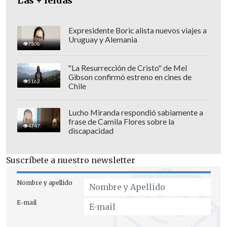
Las + leídas
Expresidente Boric alista nuevos viajes a
Uruguay y Alemania
7508
"La Resurrección de Cristo" de Mel
Gibson confirmó estreno en cines de
5162
Chile
Lucho Miranda respondió sabiamente a
frase de Camila Flores sobre la
En un fallo sin precedentes en la historia
4747
discapacidad
de Estados Unidos,
los magistrados
apelaron a la Enmienda 14 de la
Suscríbete a nuestro newsletter
Constitución
, que prohíbe a personas
que han participado en una insurrección
Nombre y apellido
ocupar un cargo de elección popular.
E-mail
Esa enmienda fue aprobada en 1868,