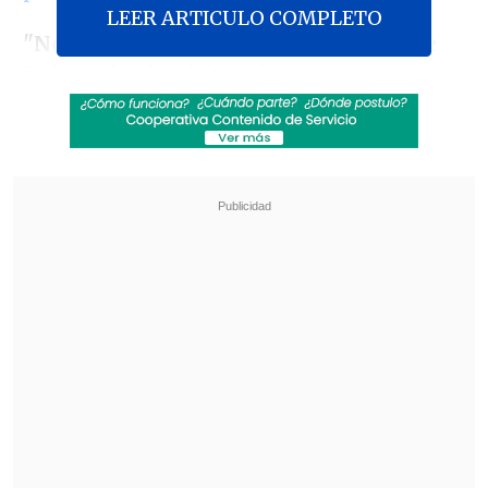
LEER ARTICULO COMPLETO
"No es de extrañar que el corrupto Joe
Biden y los lunáticos de extrema
izquierda estén desesperados por
detenernos por cualquier medio
necesario",
afirmó Trump durante un
acto de campaña en Waterloo, Iowa.
Revisa también
Abelardo de la Espriella asumió la presidencia
de Colombia para el periodo 2026-2030
Tribunal frenó obras del salón de baile de
Trump en la Casa Blanca por falta de aval del
Congreso