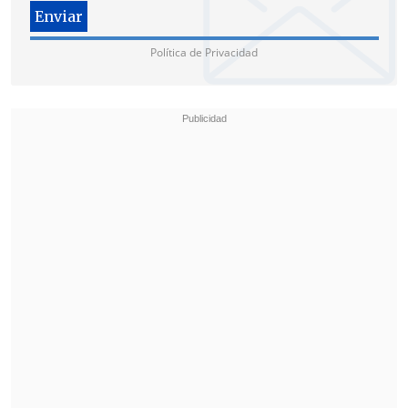
después de la guerra civil en Estados
Unidos, para evitar que personas
Política de Privacidad
asociadas con los alzados sureños de la
Confederación pudieran llegar al poder.
BUSCARÁN APELAR A DECISIÓN
Un portavoz de la campaña presidencial
de Trump,
Steven Cheung, anunció que
recurrirán la decisión de Colorado al
Tribunal Supremo de Estados Unidos
:
"Tenemos confianza plena de que el
Supremo fallará rápidamente a nuestro
favor y pondrá fin a estas demandas
antiamericanas".
El Supremo de Colorado ha dejado su