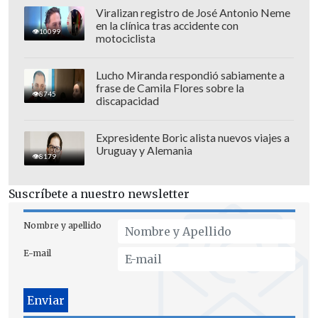
Viralizan registro de José Antonio Neme
en la clínica tras accidente con
10099
motociclista
Lucho Miranda respondió sabiamente a
Preguntado al respecto este viernes,
frase de Camila Flores sobre la
8745
discapacidad
indicó que estaba considerando reducir
los gravámenes sobre el petróleo,
Expresidente Boric alista nuevos viajes a
aunque no quedó claro si esa rebaja se
Uruguay y Alemania
8179
producirá cuando entren en vigor los
aranceles el sábado.
Suscríbete a nuestro newsletter
En concreto, preguntado por un
Nombre y apellido
periodista si los aranceles de hoy
E-mail
afectarían al petróleo canadiense, Trump
se limitó a decir:
"Probablemente voy a
reducir un poco el arancel sobre eso.
Pensamos reducirlo al 10% para el