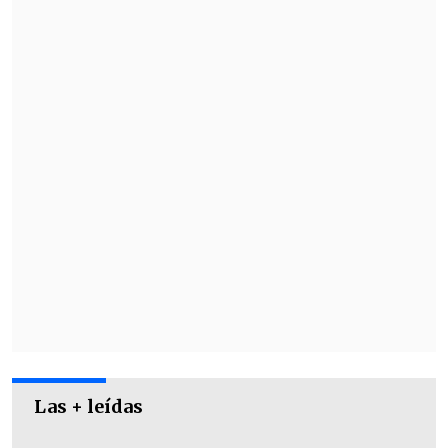
hacia Estados Unidos y frenar la llegada
de migrantes.
El jueves, Trump comentó a la prensa
que aún estaba evaluando si imponer o
no gravámenes sobre el petróleo que
Canadá y México exportan a Estados
Unidos.
Las + leídas