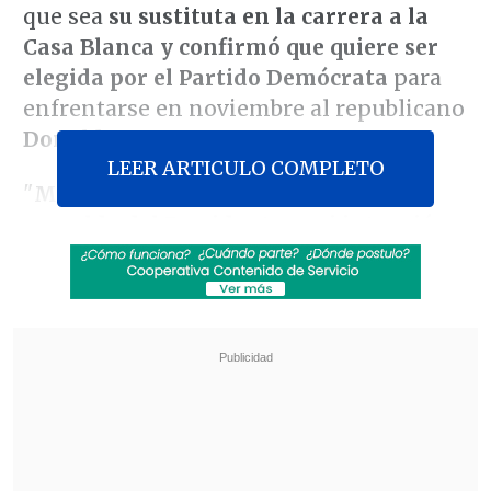
que sea
su sustituta en la carrera a la
Casa Blanca y confirmó que quiere ser
elegida por el Partido Demócrata
para
enfrentarse en noviembre al republicano
Donald Trump
.
LEER ARTICULO COMPLETO
"
Me siento honrado de contar con el
respaldo del Presidente y mi intención
es ganar esta nominación
", afirmó en
una carta publicada una hora después de
que Biden anunciara que se retira de la
carrera y pidiera el apoyo para Harris.
Revisa también
El estilo Petro: cuatro años de discursos sin
guión