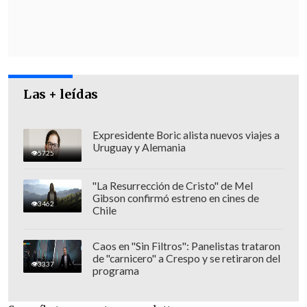
través de un mensaje en redes sociales
.
Las + leídas
Expresidente Boric alista nuevos viajes a
Uruguay y Alemania
5725
"La Resurrección de Cristo" de Mel
Gibson confirmó estreno en cines de
3462
Chile
"Hoy quiero ofrecer todo mi apoyo y
Caos en "Sin Filtros": Panelistas trataron
de "carnicero" a Crespo y se retiraron del
respaldo para que Kamala sea la
3337
programa
candidata de nuestro partido este año.
Demócratas:
es hora de unirse y vencer a