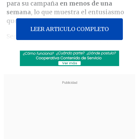
para su campaña
en menos de una
semana
, lo que muestra el entusiasmo
que ha generado su candidatura.
LEER ARTICULO COMPLETO
Según datos divulgados por su equipo
este domingo, Harris ha recaudado esos
200 millones de dólares en menos de
una semana, desde que el 21 julio el
presidente estadounidense, el demócrata
Joe Biden
, pusiera fin a su campaña a la
reelección y pidiera a los
estadounidenses que voten por ella en
noviembre.
Revisa también
El tifón Dolphin obligó a evacuar a más de