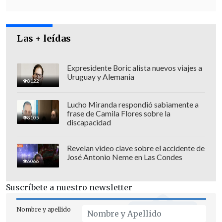
los votantes.
Las + leídas
Expresidente Boric alista nuevos viajes a
Uruguay y Alemania
8122
Lucho Miranda respondió sabiamente a
frase de Camila Flores sobre la
8105
discapacidad
Revelan video clave sobre el accidente de
José Antonio Neme en Las Condes
6066
Según la campaña, los voluntarios
Suscríbete a nuestro newsletter
también se han dedicado a llamar por
Nombre y apellido
teléfono a votantes que hablan español.