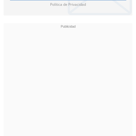
Política de Privacidad
amigos fotografías de mujeres
desnudas con las que mantenía
relaciones.