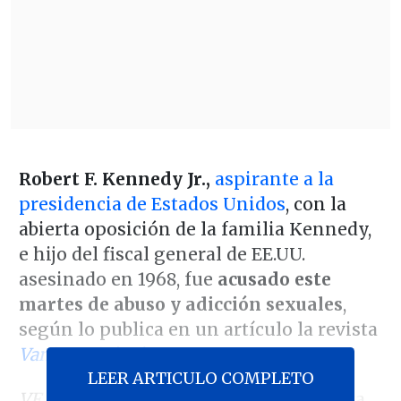
Robert F. Kennedy Jr.,
aspirante a la
presidencia de Estados Unidos
, con la
abierta oposición de la familia Kennedy,
e hijo del fiscal general de EE.UU.
asesinado en 1968, fue
acusado este
martes de abuso y adicción sexuales
,
según lo publica en un artículo la revista
Vanity Fair
(
VF
)
.
LEER ARTICULO COMPLETO
VF
señaló que
Eliza Cooney
, una niñera