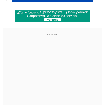
contratada por la familia de RFK Jr. en
1998, cuando tenía 23 años,
lo acusó de
tocamientos y acoso sexual.
Revisa también
EE.UU. advierte de un brote de salmonella con
345 casos por jalapeños procedentes de
México
Pese a la tregua: Israel lanzó su mayor número
de proyectiles al Líbano
Cooney, ahora de 48 años, declaró a la
revista que poco después de ser
contratada por el matrimonio formado
por
RFK Jr. y Mary Richardson
, Kennedy