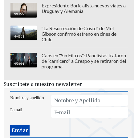
Expresidente Boric alista nuevos viajes a
Uruguay y Alemania
6920
"La Resurrección de Cristo" de Mel
Gibson confirmó estreno en cines de
4361
Chile
En 2010 Kennedy empezó una relación
romántica con la actriz
Cheryl Hines
y se
Caos en "Sin Filtros": Panelistas trataron
de "carnicero" a Crespo y se retiraron del
separó de Richardson, su segunda
3991
programa
esposa, quien dos años después se
suicidó.
Suscríbete a nuestro newsletter
VF
señaló que un amigo de Richardson
Nombre y apellido
relató como
ella le confesó que RFK Jr.
E-mail
era un "adicto a sexo" que se medicaba
para controlarse
. La revista también
añadió que en esos años, el abogado y
político era
conocido por enviar a sus