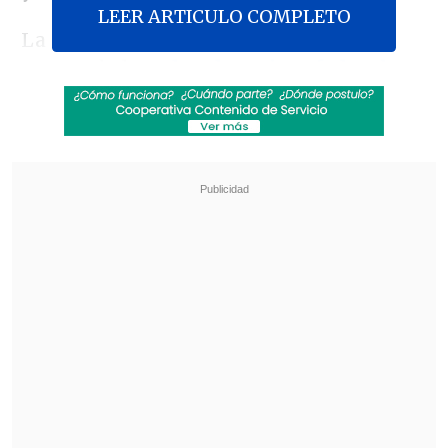
LEER ARTICULO COMPLETO
La decisión del máximo tribunal
suspende la
orden de
un juez federal
que mantenía detenida la deportación de
ocho inmigrantes a Sudán del Sur
, dentro
de los que se encuentran
dos cubanos y
un mexicano
.
Revisa también
El sistema sanitario de Cisjordania está al
borde del colapso por retención fiscal israelí
Crisis migratoria: Ceuta exige más presencia
de la Unión Europea en la frontera con
Marruecos