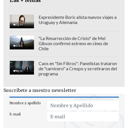
además de riesgos a su salud por
Las + leídas
condiciones "deplorables".
Expresidente Boric alista nuevos viajes a
Uruguay y Alemania
7239
"La Resurrección de Cristo" de Mel
Gibson confirmó estreno en cines de
4783
Chile
Caos en "Sin Filtros": Panelistas trataron
de "carnicero" a Crespo y se retiraron del
4236
programa
Suscríbete a nuestro newsletter
Nombre y apellido
En su alegato frente al Supremo, el
E-mail
Gobierno de Trump sostuvo que los
inmigrantes enviados a terceros países