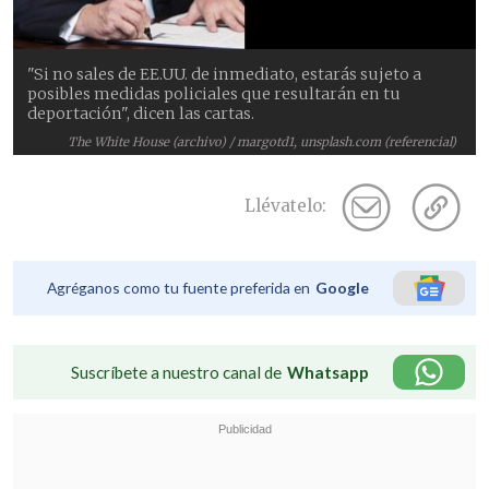
"Si no sales de EE.UU. de inmediato, estarás sujeto a
posibles medidas policiales que resultarán en tu
deportación", dicen las cartas.
The White House (archivo) / margotd1, unsplash.com (referencial)
Llévatelo:
Agréganos como tu fuente preferida en
Google
Suscríbete a nuestro canal de
Whatsapp