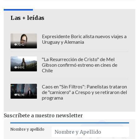
Las + leídas
Expresidente Boric alista nuevos viajes a
Uruguay y Alemania
7042
"La Resurrección de Cristo" de Mel
Gibson confirmó estreno en cines de
4491
Chile
Caos en "Sin Filtros": Panelistas trataron
de "carnicero" a Crespo y se retiraron del
4098
programa
"No intentes permanecer ilegalmente
en Estados Unidos; el Gobierno federal
Suscríbete a nuestro newsletter
te encontrará"
, concluye de manera
ominosa.
Nombre y apellido