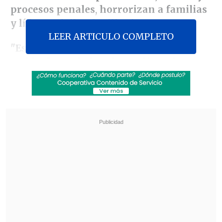
procesos penales
,
horrorizan a familias
y líderes civiles de Illinois.
LEER ARTICULO COMPLETO
"Es hora de que salgas de Estados
Unidos"
, señala la primera línea de una
de las cartas que han recibido los
menores a su nombre.
Revisa también
Paz aseguró que "una nueva Bolivia está
naciendo" al conmemorar 201 años de
independencia
Chavismo y grupo opositor iniciaron mesa de
diálogo impulsada por EE.UU.