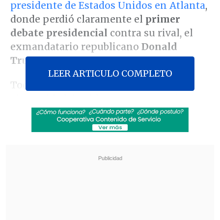
presidente de Estados Unidos en Atlanta
,
donde perdió claramente el
primer
debate presidencial
contra su rival, el
exmandatario republicano
Donald
Trump.
LEER ARTICULO COMPLETO
Todos los ojos estaban puestos en la
vigorosidad de Biden, que con
81 años
es
el mandatario de mayor edad de la
historia, y los peores presagios se
cumplieron.
Revisa también
El sistema sanitario de Cisjordania está al
borde del colapso por retención fiscal israelí
Crisis migratoria: Ceuta exige más presencia