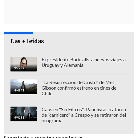
más enérgico
que su rival.
Las + leídas
Expresidente Boric alista nuevos viajes a
Uruguay y Alemania
7276
"La Resurrección de Cristo" de Mel
Gibson confirmó estreno en cines de
4871
Chile
Caos en "Sin Filtros": Panelistas trataron
de "carnicero" a Crespo y se retiraron del
En un lapidario plano final del debate, se
4281
programa
mostró a la primera dama,
Jill Biden
,
ayudando a su esposo, quien tenía