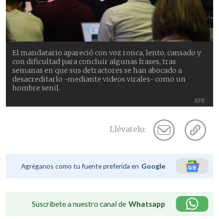
El mandatario apareció con voz ronca, lento, cansado y
con dificultad para concluir algunas frases, tras
semanas en que sus detractores se han abocado a
desacreditarlo -mediante videos virales- como un
hombre senil.
EFE
Llévatelo:
Agréganos como tu fuente preferida en
Google
Suscríbete a nuestro canal de
Whatsapp