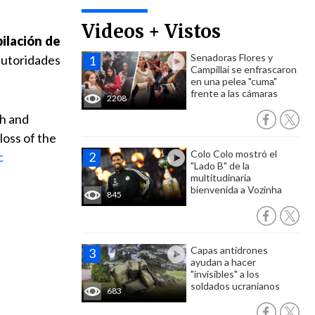
Videos + Vistos
pilación de
Senadoras Flores y
autoridades
Campillai se enfrascaron
en una pelea "cuma"
frente a las cámaras
2208
ch and
loss of the
Colo Colo mostró el
c
"Lado B" de la
multitudinaria
bienvenida a Vozinha
845
Capas antidrones
ayudan a hacer
"invisibles" a los
soldados ucranianos
683