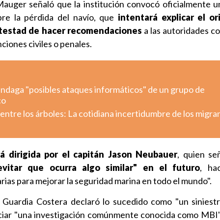
Mauger señaló que la institución convocó oficialmente u
bre la pérdida del navío, que
intentará explicar el or
potestad de hacer recomendaciones
a las autoridades 
ciones civiles o penales.
indaga "posibles ataques informáticos" de un grupo de
co
ntre los árboles: La cotidiana incertidumbre de los migra
rá dirigida por el capitán Jason Neubauer
, quien se
evitar que ocurra algo similar" en el futuro
, ha
as para mejorar la seguridad marina en todo el mundo".
a Guardia Costera declaró lo sucedido como "un siniest
iciar "una investigación comúnmente conocida como MBI",