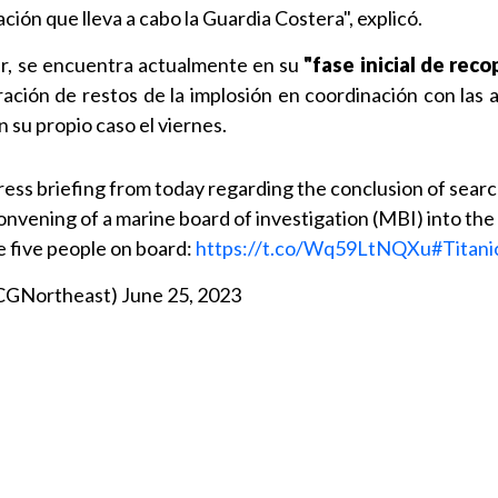
ación que lleva a cabo la Guardia Costera", explicó.
r, se encuentra actualmente en su
"fase inicial de reco
ración de restos de la implosión en coordinación con las 
 su propio caso el viernes.
ress briefing from today regarding the conclusion of sear
nvening of a marine board of investigation (MBI) into the 
e five people on board:
https://t.co/Wq59LtNQXu
#Titani
CGNortheast)
June 25, 2023