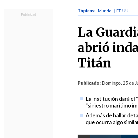
Tópicos:
Mundo
| EE.UU.
La Guardi
abrió inda
Titán
Publicado:
Domingo, 25 de Ju
La institución dará el
"siniestro marítimo im
Además de hallar deta
que ocurra algo similar