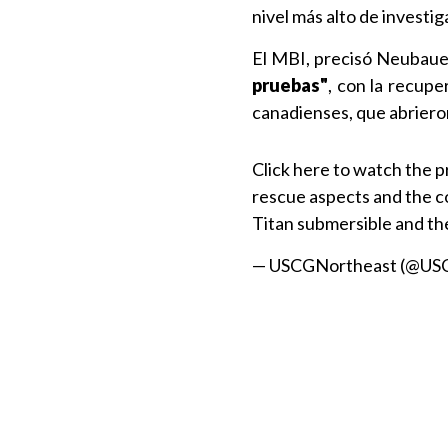
nivel más alto de investig
El MBI, precisó Neubaue
pruebas"
, con la recupe
canadienses, que abrieron
Click here to watch the p
rescue aspects and the co
Titan submersible and th
— USCGNortheast (@US