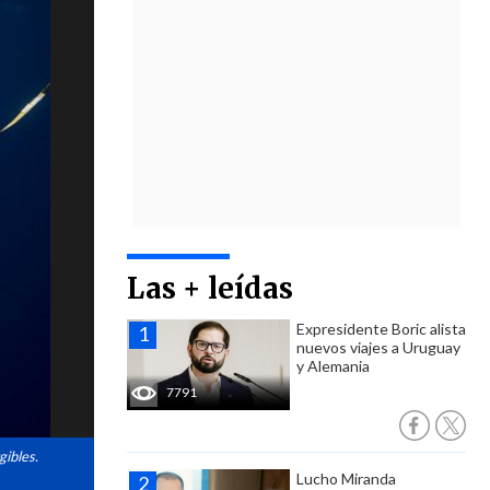
Las + leídas
Expresidente Boric alista
nuevos viajes a Uruguay
y Alemania
7791
gibles.
Lucho Miranda