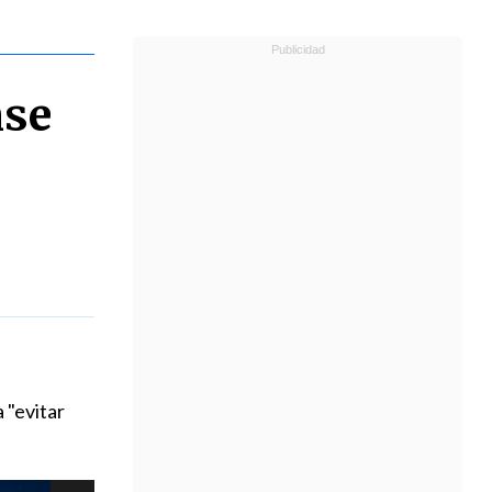
nse
n
 "evitar