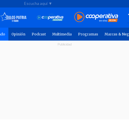
Escucha aquí ▼
ndo
Opinión
Podcast
Multimedia
Programas
Marcas & Neg