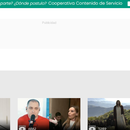
6882
5289