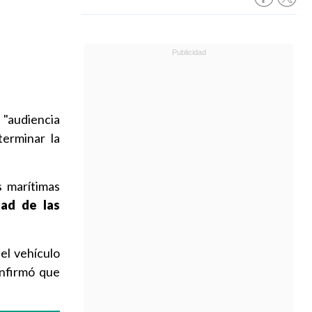
 "audiencia
erminar la
s marítimas
dad de las
el vehículo
onfirmó que