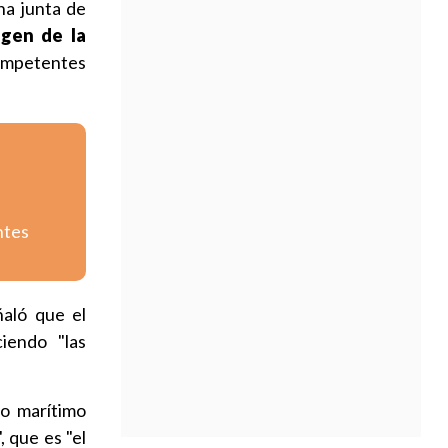
na junta de
igen de la
competentes
ntes
ñaló que el
ciendo "las
ro marítimo
 que es "el