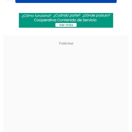
conferencia matutina que "el decreto del
presidente Trump tiene que ver con su
plataforma continental", por lo que
la
empresa tecnológica debe distinguir
entre el territorio estadounidense y las
aguas internacionales
, además de
bromear con que le pedirá llamar
'América Mexicana' a Estados Unidos.
Revisa también
Varios ataques con explosivos marcan inicio
del nuevo gobierno de Colombia
Carmona viajó a Cuba por segunda vez este
año y se reunió con Díaz-Canel