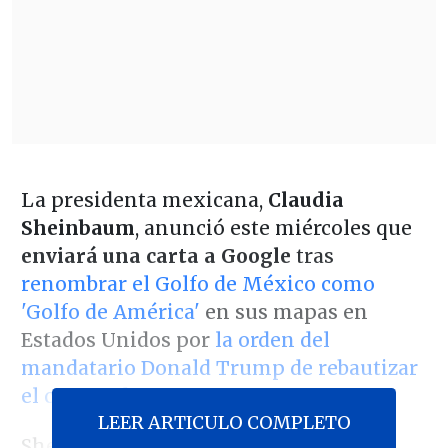
La presidenta mexicana,
Claudia
Sheinbaum
, anunció este miércoles que
enviará una carta a Google
tras
renombrar el Golfo de México como
'Golfo de América'
en sus mapas en
Estados Unidos por
la orden del
mandatario Donald Trump de rebautizar
el cuerpo de agua
.
LEER ARTICULO COMPLETO
Sheinbaum argumentó en su