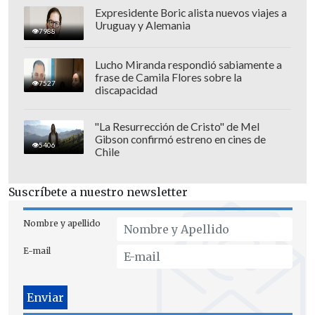
Expresidente Boric alista nuevos viajes a
Uruguay y Alemania
7988
Lucho Miranda respondió sabiamente a
frase de Camila Flores sobre la
7527
discapacidad
"La Resurrección de Cristo" de Mel
Gibson confirmó estreno en cines de
5406
Chile
Suscríbete a nuestro newsletter
Nombre y apellido
La orden que firmó Trump en su primer
E-mail
día en el cargo, el 20 de enero,
aplica
para la plataforma continental del
Golfo en Estados Unidos, pero no para el