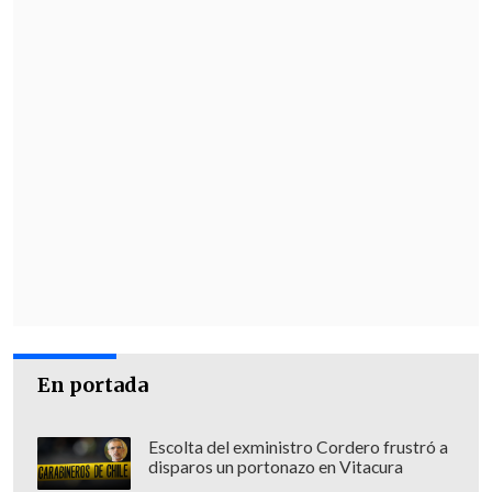
que
el Reino Unido no reconocerá el
nuevo nombre asignado por Trump
.
"No puede ser nada más a definición de
un país, pues
un país tiene (jurisdicción)
sobre su territorio, no sobre la parte que
es mar internacional
", señaló.
Sheinbaum recordó que en mapas del
siglo XVII, en los que ya se hablaba de
Golfo de México, también se le llamaba
'América Mexicana'
al actual territorio
de Estados Unidos y Canadá, por lo que
En portada
bromeó con pedirle este cambio a
Google.
Escolta del exministro Cordero frustró a
disparos un portonazo en Vitacura
"También le vamos a pedir que América