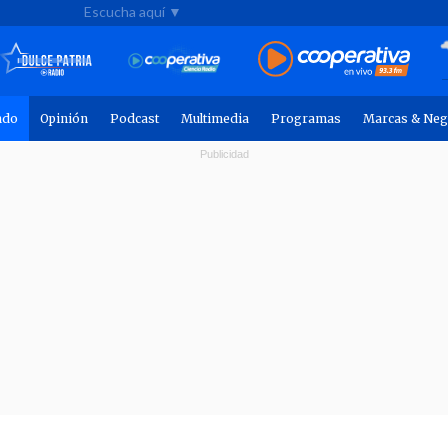
Escucha aquí ▼
ndo
Opinión
Podcast
Multimedia
Programas
Marcas & Neg