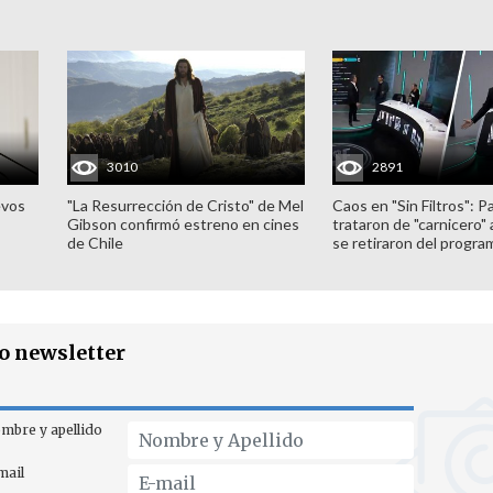
3010
2891
evos
"La Resurrección de Cristo" de Mel
Caos en "Sin Filtros": P
Gibson confirmó estreno en cines
trataron de "carnicero"
de Chile
se retiraron del progra
ro newsletter
mbre y apellido
mail