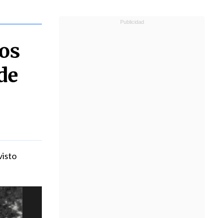
dos
de
visto