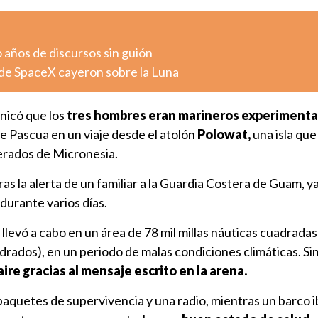
o años de discursos sin guión
de SpaceX cayeron sobre la Luna
nicó que los
tres hombres eran marineros experiment
 Pascua en un viaje desde el atolón
Polowat,
una isla qu
erados de Micronesia.
as la alerta de un familiar a la Guardia Costera de Guam, y
durante varios días.
llevó a cabo en un área de 78 mil millas náuticas cuadradas
drados), en un periodo de malas condiciones climáticas. S
ire gracias al mensaje escrito en la arena.
paquetes de supervivencia y una radio, mientras un barco i