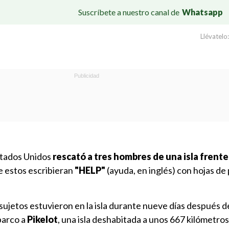
Suscríbete a nuestro canal de
Whatsapp
Llévatelo:
stados Unidos
rescató a tres hombres de una isla frente
e estos escribieran
"HELP"
(ayuda, en inglés) con hojas de
s sujetos estuvieron en la isla durante nueve días después d
barco a
Pikelot
, una isla deshabitada a unos 667 kilómetro