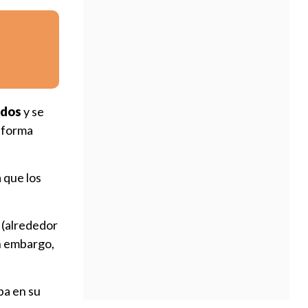
ados
y se
e forma
a que los
 (alrededor
in embargo,
ba en su