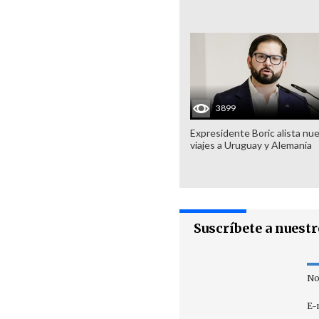
3899
Expresidente Boric alista nu
viajes a Uruguay y Alemania
Suscríbete a nuest
No
E-