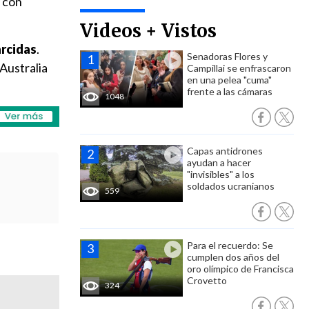
 con
Videos + Vistos
arcidas
.
Senadoras Flores y
Australia
Campillai se enfrascaron
en una pelea "cuma"
frente a las cámaras
1048
Capas antidrones
ayudan a hacer
"invisibles" a los
soldados ucranianos
559
Para el recuerdo: Se
cumplen dos años del
oro olímpico de Francisca
Crovetto
324