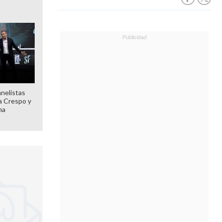
anelistas
 a Crespo y
ma