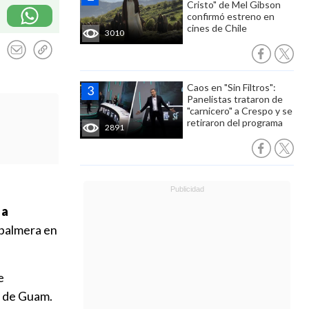
Cristo" de Mel Gibson
confirmó estreno en
cines de Chile
3010
Caos en "Sin Filtros":
Panelistas trataron de
"carnicero" a Crespo y se
retiraron del programa
2891
 a
 palmera en
e
s de Guam.