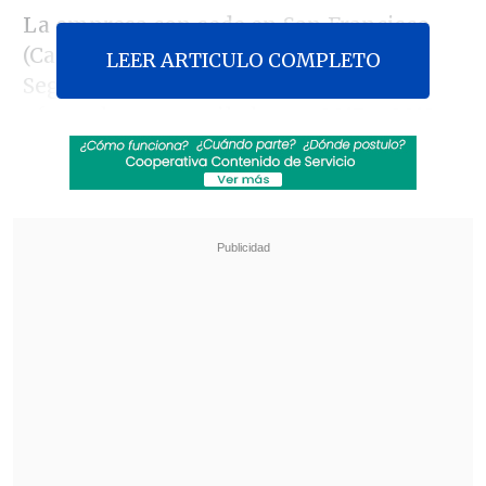
La empresa con sede en San Francisco
(California) publicó su Informe Sobre
LEER ARTICULO COMPLETO
Seguridad de Uber en EE.UU., en el que
ofrece datos compilados en 2017 y 2018
sobre
abusos sexuales, homicidios y
accidentes de tráfico mortales ocurridos
en los vehículos de su plataforma.
Revisa también
El sistema sanitario de Cisjordania está al
borde del colapso por retención fiscal israelí
Crisis migratoria: Ceuta exige más presencia
de la Unión Europea en la frontera con
Marruecos