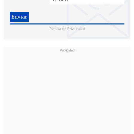
pasajeros.
De hecho, Uber especificó que si bien
el
54 por ciento de los acusados de acoso
Política de Privacidad
sexual son conductores, un 45 por ciento
son pasajeros
, y el 1 por ciento restante
es una tercera persona o alguien que no
se ha podido identificar.
"Cada uno de estos incidentes representa
a un individuo que ha vivido una
experiencia traumática. Pero no me
sorprenden los números porque la
violencia sexual es mucho más
generalizada en la sociedad de lo que
mucha gente piensa", lamentó el
jefe
legal de Uber, Tony West.