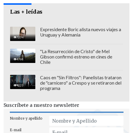
Las + leídas
Expresidente Boric alista nuevos viajes a
Uruguay y Alemania
7234
"La Resurrección de Cristo" de Mel
Gibson confirmó estreno en cines de
4768
Chile
Caos en "Sin Filtros": Panelistas trataron
de "carnicero" a Crespo y se retiraron del
4223
programa
La compañía matizó que la casuística es
muy variada y que los denunciantes
Suscríbete a nuestro newsletter
pueden ser tanto pasajeros que han sido
víctimas de conductores, a la inversa, o
Nombre y apellido
pasajeros que han sido víctimas de otros
E-mail