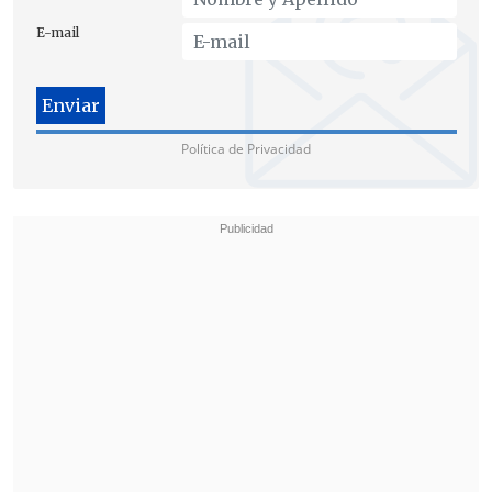
ayuda.
E-mail
Al escucharla hablar, el sujeto fue
consciente del origen extranjero de la
víctima y,
"gobernado por un
Política de Privacidad
sentimiento de menosprecio, rechazo e
intolerancia hacia el origen nacional"
de la joven, comenzó a gritar: "Perras,
sudacas
, os voy a partir la cara", al
tiempo que le preguntaba para qué había
venido a España.
Seguidamente, cerró el puño y le
propinó un golpe en el pómulo
, que la
hizo caer sobre una silla.
Todo ello provocó en esta víctima