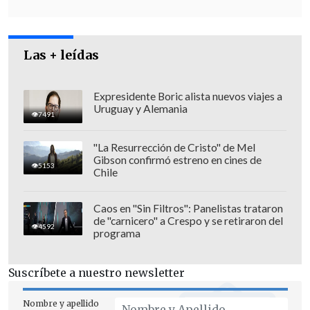
Las + leídas
Expresidente Boric alista nuevos viajes a
Uruguay y Alemania
7491
"La Resurrección de Cristo" de Mel
Gibson confirmó estreno en cines de
5153
Chile
Caos en "Sin Filtros": Panelistas trataron
de "carnicero" a Crespo y se retiraron del
4592
programa
El individuo regresó,
la golpeó con
ambas manos
en la axila izquierda y la
Suscríbete a nuestro newsletter
introdujo en la cafetería, mientras la
hondureña salía al exterior para pedir
Nombre y apellido