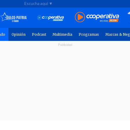
Escucha aquí ▼
ndo
Opinión
Podcast
Multimedia
Programas
Marcas & Neg