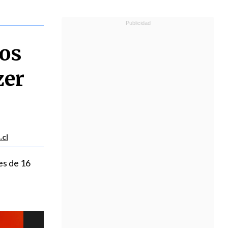
os
zer
.cl
es de 16