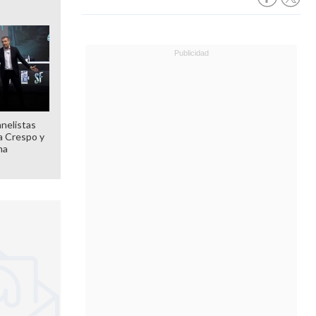
anelistas
 a Crespo y
ma