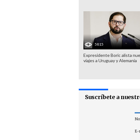
5815
Expresidente Boric alista nu
viajes a Uruguay y Alemania
Suscríbete a nuest
No
E-