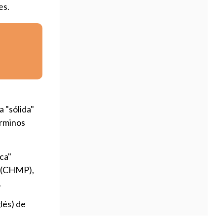
es.
a "sólida"
érminos
ca"
o (CHMP),
.
lés) de