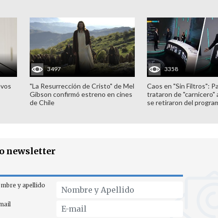
3497
3358
evos
"La Resurrección de Cristo" de Mel
Caos en "Sin Filtros": P
Gibson confirmó estreno en cines
trataron de "carnicero"
de Chile
se retiraron del progra
ro newsletter
mbre y apellido
mail