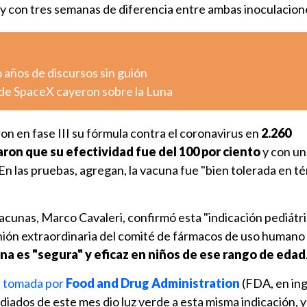
s y con tres semanas de diferencia entre ambas inoculacion
o años de discursos sin guión
de SpaceX cayeron sobre la Luna
n en fase III su fórmula contra el coronavirus en
2.260
ron que su efectividad fue del 100 por ciento
y con un
n las pruebas, agregan, la vacuna fue "bien tolerada en t
Vacunas, Marco Cavaleri, confirmó esta "indicación pediátri
nión extraordinaria del comité de fármacos de uso human
na es "segura" y eficaz en niños de ese rango de edad
n tomada por
Food and Drug Administration
(FDA, en ing
iados de este mes dio luz verde a esta misma indicación, y