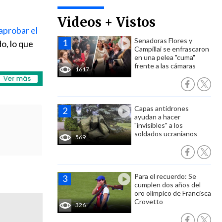
Videos + Vistos
aprobar el
Senadoras Flores y
o, lo que
Campillai se enfrascaron
en una pelea "cuma"
frente a las cámaras
1617
Capas antidrones
ayudan a hacer
"invisibles" a los
soldados ucranianos
569
Para el recuerdo: Se
cumplen dos años del
oro olímpico de Francisca
Crovetto
326