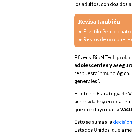
los adultos, con dos dosi
Revisa también
El estilo Petro: cuatr
Restos de un cohete 
Pfizer y BioNTech probaro
adolescentes y asegura
respuesta inmunológica. E
generales".
El jefe de Estrategia de 
acordada hoy en una reu
que concluyó que la
vacu
Esto se suma a la
decisió
Estados Unidos, que a med