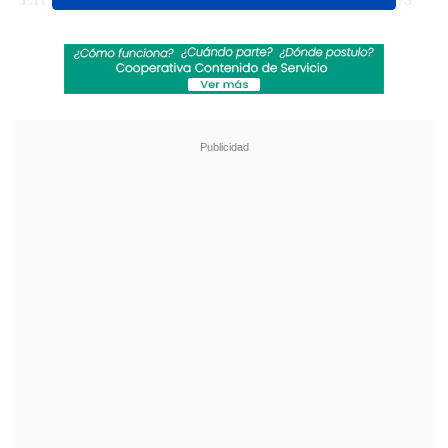
podrán poner una cruz sobre la palabra
"Bier" (Cerveza)
que es como se presenta
el "Bierpartei" a unas elecciones en las
que las encuestas le dan el 1 %, por
debajo del 5 % necesario para entrar en
el concejo municipal.
Revisa también
Netanyahu rechaza plan de Trump que
contempla desarme de Hamás y repliegue de
Israel en Gaza
El papa urgió a Ucrania y Rusia a que detengan
los ataques a objetivos civiles
El
Partido Socialdemócrata
, que