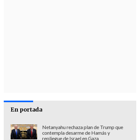
"En realidad queremos una fuente de
cerveza en cada esquina. Ese es nuestro
objetivo. Pero, para empezar, una está
bien, además sería un imán para el
turismo", relata a EFE Pogo mientras
saborea una rubia de medio litro.
En portada
Netanyahu rechaza plan de Trump que
contempla desarme de Hamás y
repliegue de Israel en Gaza