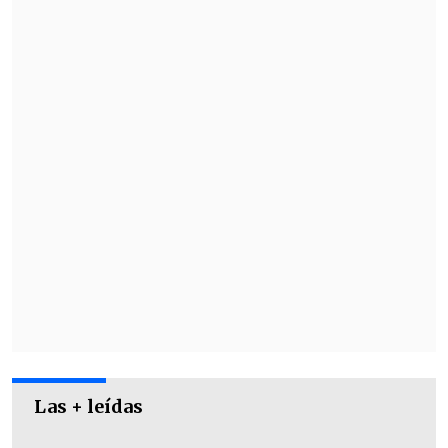
gobierna la ciudad de 1,9 millones de
habitantes desde 1945, ganaría de forma
clara con alrededor del 40 % de los votos.
Cerveza, punk y municipales
Las + leídas