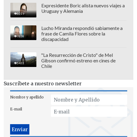
Expresidente Boric alista nuevos viajes a
Uruguay y Alemania
8019
Lucho Miranda respondió sabiamente a
frase de Camila Flores sobre la
7658
discapacidad
"La Resurrección de Cristo" de Mel
Gibson confirmó estreno en cines de
5433
Chile
Suscríbete a nuestro newsletter
Nombre y apellido
El cantante punk
Marco Pogo
, de 33
años, es el fundador de esta formación,
E-mail
que ya se presentó a las generales de
2019 y obtuvo el 0,1 % de los votos
nacionales. Su líder
niega que sea una