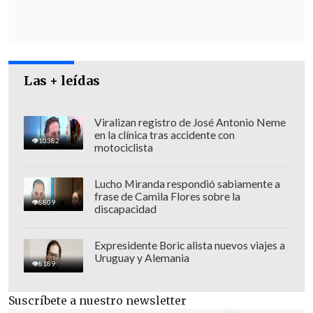
Las + leídas
Viralizan registro de José Antonio Neme
en la clínica tras accidente con
10382
motociclista
En total,
más de una decena de
instalaciones civiles han sido dañadas
Lucho Miranda respondió sabiamente a
en todo el país
en el ataque ruso,
frase de Camila Flores sobre la
8809
discapacidad
denunció el mandatario.
Expresidente Boric alista nuevos viajes a
Miles de familias, indicó, permanecen
Uruguay y Alemania
8189
ahora sin electricidad en las regiones de
Kirovogrado (centro), Mykoláiv (sur),
Suscríbete a nuestro newsletter
Odesa, Sumi (noreste), Járkov (este),