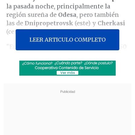
la pasada noche, principalmente la
región sureña de
Odesa
, pero también
las de
Dnipropetrovsk
(este) y
Cherkasi
(centro).
LEER ARTICULO COMPLETO
"En total, el enemigo empleó más de 450
drones de ataque y 30 misiles de
distintos tipos", denunció el mandatario
en un mensaje de Telegram.
Revisa también
Chile solidariza con Colombia tras terremoto
con más de 100 muertos
"Desastre nacional" en Colombia: Al menos 71
muertos por terremoto