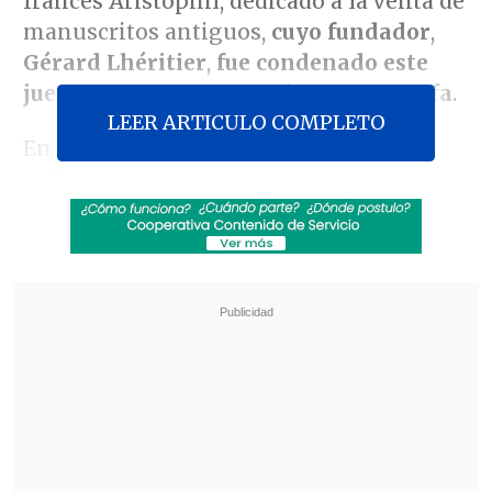
francés Aristophil, dedicado a la venta de
manuscritos antiguos,
cuyo fundador
,
Gérard Lhéritier
,
fue condenado este
jueves a cinco años de cárcel por estafa
.
LEER ARTICULO COMPLETO
En total, Aristophil estafó cerca de mil
millones de euros a unas 18.000 personas
ente 2009 y 2014: "
una de las más
grandes estafas en banda organizada
jamás juzgados
"
por número de
víctimas
, según el Tribunal de París.
Revisa también
Varios ataques con explosivos marcan inicio
del nuevo gobierno de Colombia
Carmona viajó a Cuba por segunda vez este