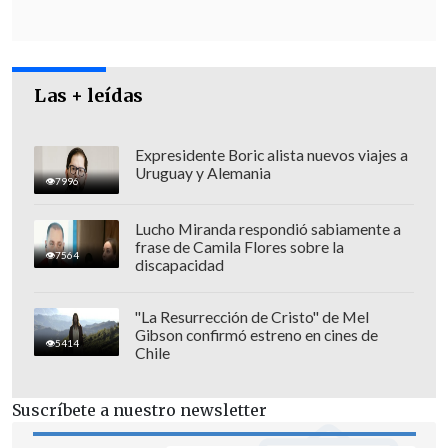
Las + leídas
Expresidente Boric alista nuevos viajes a
Uruguay y Alemania
7996
Lucho Miranda respondió sabiamente a
frase de Camila Flores sobre la
7564
discapacidad
El engaño de Lhéritier
"La Resurrección de Cristo" de Mel
Dado el interés que despertaban algunos
Gibson confirmó estreno en cines de
5414
Chile
de estos objetos,
Aristophil llegó incluso
a comercializar "fragmentos" de estas
Suscríbete a nuestro newsletter
obras
, lo cual hacía posible adquirir