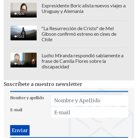
Expresidente Boric alista nuevos viajes a
Uruguay y Alemania
7508
"La Resurrección de Cristo" de Mel
Gibson confirmó estreno en cines de
5162
Chile
Lucho Miranda respondió sabiamente a
frase de Camila Flores sobre la
Los heridos son atendidos en el hospital
4747
discapacidad
de La Paix, según constató
EFE
, que
observó a familiares llorando en el lugar.
Suscríbete a nuestro newsletter
Hospital, blanco de una "ofensiva sin
Nombre y apellido
precedentes"
E-mail
Tras varias reuniones, el Ministerio
haitiano de Salud Pública había
programado para este martes la