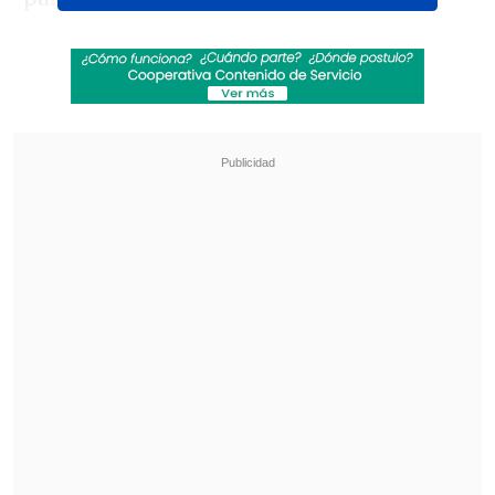
resultaron heridos
, como constató
EFE
, y
son atendidos en un centro de salud
distinto al que fue atacado sin que se
sepa de momento la gravedad de su
condición.
Revisa también
Abelardo de la Espriella asumió la presidencia
de Colombia para el periodo 2026-2030
Tribunal frenó obras del salón de baile de
Trump en la Casa Blanca por falta de aval del
Congreso
El Consejo Presidencial de Transición
tildó de
"inaceptable"
lo que ha ocurrido,