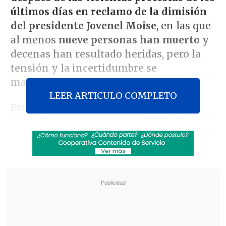
últimos días en reclamo de la dimisión
del presidente Jovenel Moise
, en las que
al menos
nueve personas han muerto
y
decenas han resultado heridas, pero la
tensión y la incertidumbre se
mantienen.
LEER ARTICULO COMPLETO
Este fin de semana se ha vivido una
especie de tregua, que permitió a los
haitianos salir a comprar agua y comida,
después de nueve días de paralización y
protestas, que se iniciaron el pasado día 7
coincidiendo con el
segundo aniversario
de la llegada al poder de Moise
, y con
el
33 aniversario de la caída del régimen
dictatorial de Jean-Claude Duvalier.