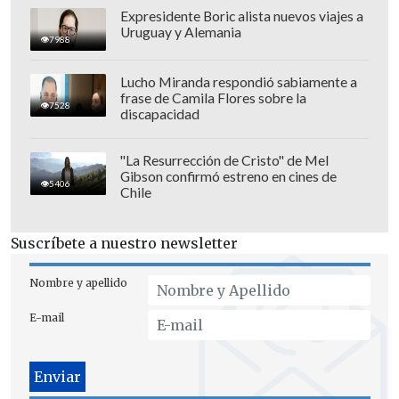
Expresidente Boric alista nuevos viajes a
Uruguay y Alemania
7988
Lucho Miranda respondió sabiamente a
frase de Camila Flores sobre la
7528
discapacidad
La medida tendrá efecto
en todo Delhi,
la
región metropolitana a la que pertenece
"La Resurrección de Cristo" de Mel
Gibson confirmó estreno en cines de
Nueva Delhi,
y otras áreas urbanas
5406
Chile
circundantes
.
Suscríbete a nuestro newsletter
Medidas anticontaminación
Nombre y apellido
El Tribunal Verde Nacional (un tribunal
ambiental) ya había ordenado que los
E-mail
vehículos diésel con más de 10 años y los
de gasolina con más de 15 años
sean
dados de baja automáticamente del