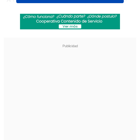
de matrículas
se impedirá el suministro
de combustible a los automóviles de
gasolina con una antigüedad superior a
los 15 años y a los diésel con más de 10
años.
Revisa también
Varios ataques con explosivos marcan inicio
del nuevo gobierno de Colombia
Carmona viajó a Cuba por segunda vez este
año y se reunió con Díaz-Canel
El 80% de las estaciones de servicio ya
han implementado esta tecnología,
y se