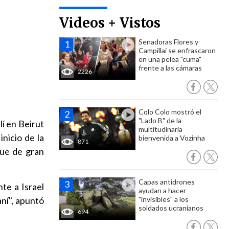
Videos + Vistos
Senadoras Flores y
Campillai se enfrascaron
en una pelea "cuma"
frente a las cámaras
2226
Colo Colo mostró el
"Lado B" de la
lí en Beirut
multitudinaria
inicio de la
bienvenida a Vozinha
871
que de gran
Capas antidrones
te a Israel
ayudan a hacer
aní", apuntó
"invisibles" a los
soldados ucranianos
694