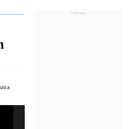
n
nzó a