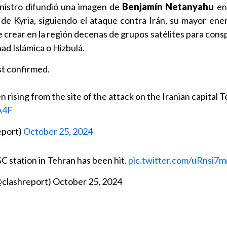
inistro difundió una imagen de
Benjamín Netanyahu
en
 de Kyria, siguiendo el ataque contra Irán, su mayor ene
 crear en la región decenas de grupos satélites para consp
had Islámica o Hizbulá.
st confirmed.
 rising from the site of the attack on the Iranian capital T
A4F
eport)
October 25, 2024
GC station in Tehran has been hit.
pic.twitter.com/uRnsi7
@clashreport)
October 25, 2024