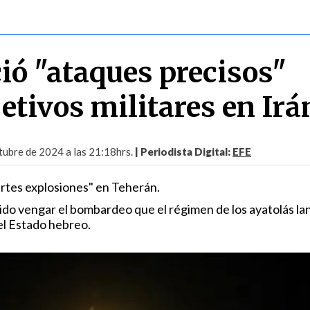
ció "ataques precisos"
etivos militares en Irá
tubre de 2024 a las 21:18hrs.
| Periodista Digital:
EFE
rtes explosiones" en Teherán.
ido vengar el bombardeo que el régimen de los ayatolás la
el Estado hebreo.