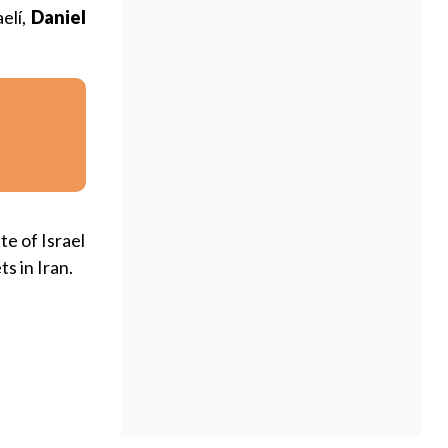
elí,
Daniel
te of Israel
s in Iran.