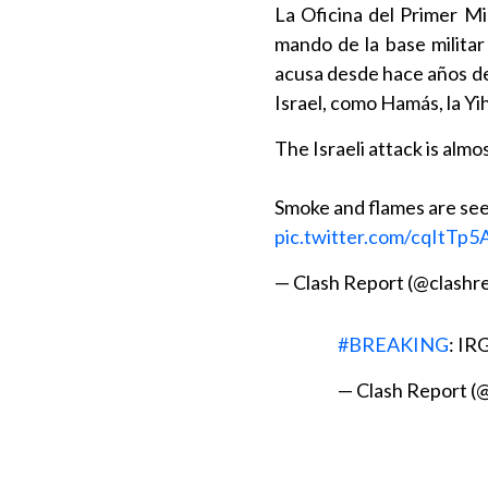
La Oficina del Primer M
mando de la base militar
acusa desde hace años de
Israel, como Hamás, la Yi
The Israeli attack is almo
Smoke and flames are seen
pic.twitter.com/cqItTp5
— Clash Report (@clashr
#BREAKING
: IR
— Clash Report (