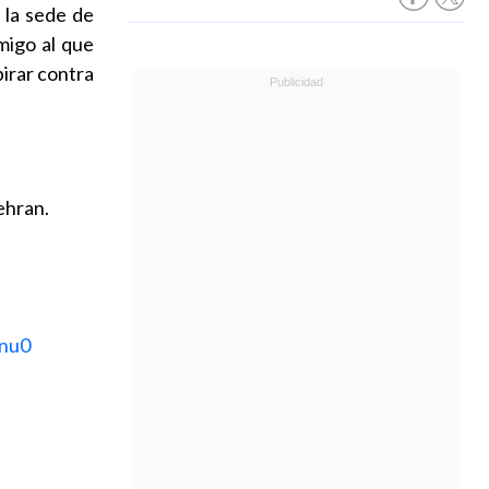
 la sede de
migo al que
irar contra
ehran.
mnu0