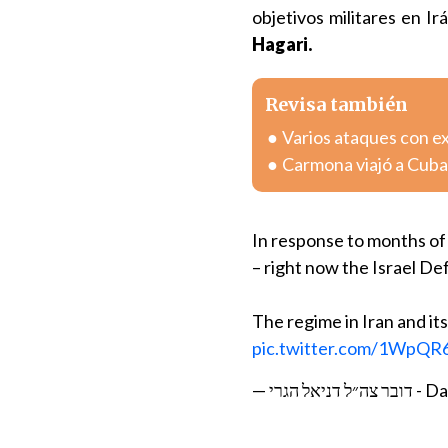
objetivos militares en Ir
Hagari.
Revisa también
Varios ataques con e
Carmona viajó a Cuba
In response to months of 
– right now the Israel Def
The regime in Iran and it
pic.twitter.com/1WpQR6
— הגרי