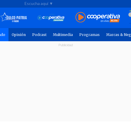
Escucha aquí ▼
ndo
Opinión
Podcast
Multimedia
Programas
Marcas & Neg