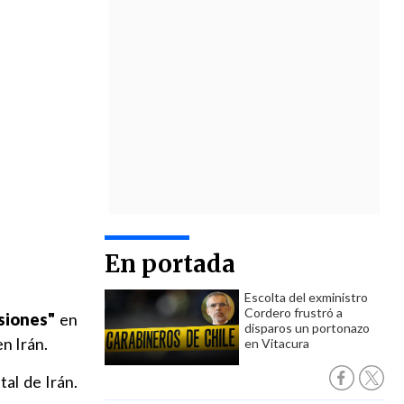
En portada
Escolta del exministro
Cordero frustró a
siones"
en
disparos un portonazo
en Irán.
en Vitacura
al de Irán.