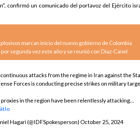
án", confirmó un comunicado del portavoz del Ejército isra
xplosivos marcan inicio del nuevo gobierno de Colombia
 por segunda vez este año y se reunió con Díaz-Canel
continuous attacks from the regime in Iran against the Sta
ense Forces is conducting precise strikes on military target
s proxies in the region have been relentlessly attacking…
itIo
דובר צה״ל דניאל  - Daniel Hagari (@IDFSpokesperson)
October 25, 2024