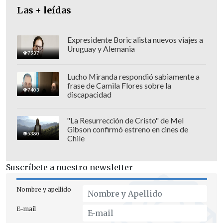
Las + leídas
Expresidente Boric alista nuevos viajes a
Uruguay y Alemania
7937
Lucho Miranda respondió sabiamente a
frase de Camila Flores sobre la
7403
discapacidad
"La Resurrección de Cristo" de Mel
Gibson confirmó estreno en cines de
5380
Chile
Más tarde,
desde el hospital
Suscríbete a nuestro newsletter
bombardeado, el titular de Defensa
calificó al líder supremo iraní como "el
Nombre y apellido
Hitler moderno"
, y aseguró que
"no
E-mail
debería seguir existiendo"
.