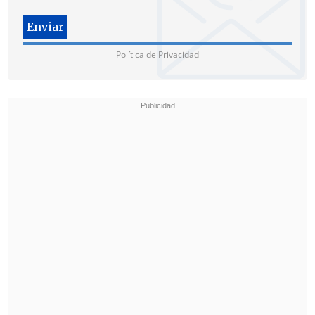
"Las FDI (Fuerzas de Defensa de Israel)
han recibido instrucciones y saben que,
Política de Privacidad
para lograr todos los objetivos, este
hombre, sin lugar a dudas, no debería
seguir existiendo
", dijo Katz, en
declaraciones recogidas por medios.
El propio Netanyahu
dijo este lunes en
una entrevista con la cadena
estadounidense
ABC
que
la muerte de
Jameneí pondría fin al conflicto, en
lugar de escalarlo
.
Respecto del ataque, el primer ministro
advirtió en X que
"los tiranos de
Teherán" pagarían por este ataque
. El