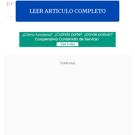
persa.
LEER ARTICULO COMPLETO
"El primer ministro (Benjamín
Netanyahu) y yo hemos ordenado a las
fuerzas de defensa de Israel que
intensifiquen sus ataques contra
objetivos estratégicos en Irán y contra
objetivos gubernamentales en Teherán
para eliminar las amenazas al Estado
de Israel y socavar el régimen de los
ayatolás
", anunció Katz en un
comunicado.
Revisa también
Carmona viajó a Cuba por segunda vez este
año y se reunió con Díaz-Canel