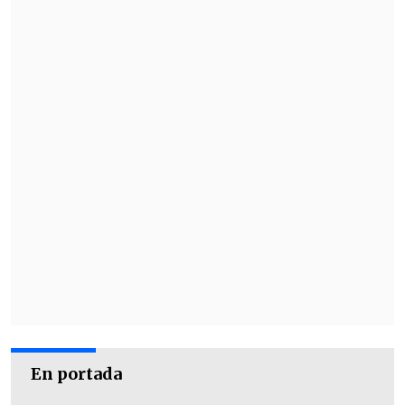
misil provocó graves daños en uno de los
edificios del complejo aunque sólo
algunas personas resultaron heridas
leves, según el hospital.
En portada