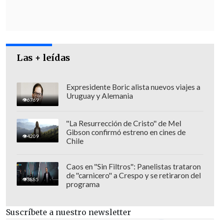
máximo desde que hay registros
, y al
menos 78 personas resultaron heridas,
según el Ministerio de Medio Ambiente.
Las + leídas
Expresidente Boric alista nuevos viajes a
Uruguay y Alemania
6769
"La Resurrección de Cristo" de Mel
Gibson confirmó estreno en cines de
4209
Chile
Caos en "Sin Filtros": Panelistas trataron
de "carnicero" a Crespo y se retiraron del
3885
programa
Suscríbete a nuestro newsletter
Entre abril y septiembre
se