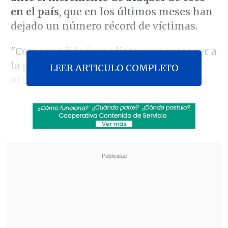
en el país
, que en los últimos meses han
dejado un número récord de víctimas.
"Como medida inmediata para proteger a
la población de los osos,
la policía
LEER ARTICULO COMPLETO
utilizará rifles para eliminar cualquier
amenaza
;
a medio y largo plazo, se
contratarán cazadores
con licencia
como funcionarios públicos para contar
con personal especializado", dijo
Takaichi el viernes, durante un debate de
la Dieta, según declaraciones recogidas
por la cadena pública
NHK
.
Revisa también