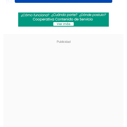
palestino Hamás.
"Hay que tomar medidas verdaderas y
tangibles a diferentes niveles para
impedir más excesos porque, si no se
frena, (Israel) no tendrá límite y nos
encontraremos ante un ciclo de sangre
y sabotaje",
dijo en un discurso de
clausura de la reunión preparatoria
árabe-islámica de ministros de
Exteriores, celebrada en Doha.
Revisa también
Varios ataques con explosivos marcan inicio
del nuevo gobierno de Colombia
Carmona viajó a Cuba por segunda vez este