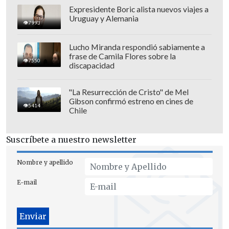
ministro catarí, que recordó que el ataque
Expresidente Boric alista nuevos viajes a
Uruguay y Alemania
fue
"a plena luz del día, en una zona
7993
residencial con viviendas, guarderías y
Lucho Miranda respondió sabiamente a
misiones diplomáticas".
frase de Camila Flores sobre la
7550
discapacidad
"La Resurrección de Cristo" de Mel
Gibson confirmó estreno en cines de
5414
Chile
Suscríbete a nuestro newsletter
Nombre y apellido
E-mail