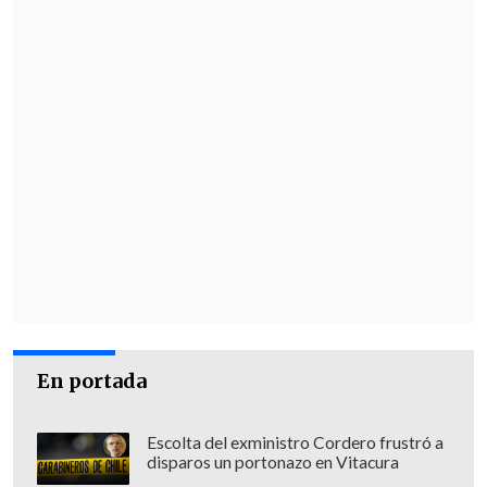
"No se considera un incidente pasajero,
y marca
un antecedente grave que hay
que afrontar con toda la fuerza y
determinación
por parte de los países
árabes e islámicos", añadió, sin desvelar
qué acciones están sobre la mesa para
hacer frente a Israel.
El bombardeo israelí fue dirigido contra
los principales negociadores de Hamás,
cuya oficina se encuentra en Doha,
mientras estaban debatiendo la última
propuesta estadounidense para alcanzar
En portada
una tregua en Gaza, algo que hizo saltar
todas las alarmas porque además Catar
Escolta del exministro Cordero frustró a
es el mediador en la guerra junto a
disparos un portonazo en Vitacura