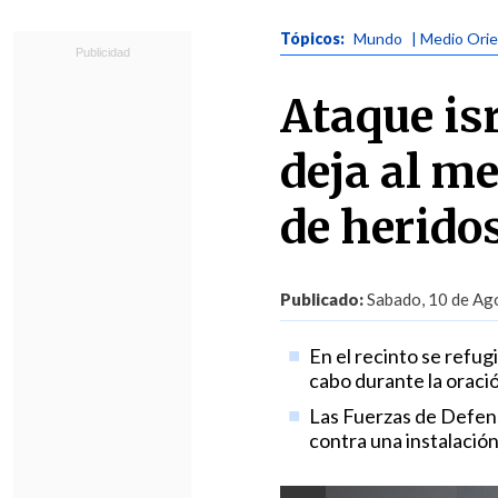
Tópicos:
Mundo
| Medio Ori
Ataque is
deja al m
de herido
Publicado:
Sabado, 10 de Ago
En el recinto se refug
cabo durante la oració
Las Fuerzas de Defensa
contra una instalación 