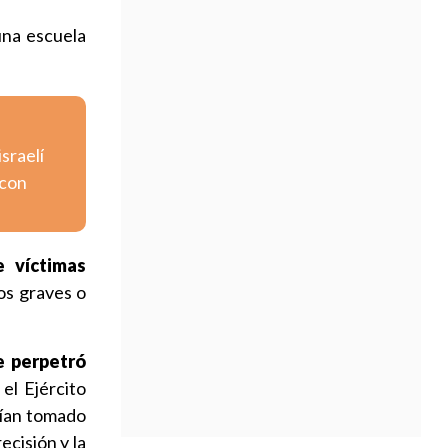
na escuela
israelí
 con
 víctimas
los graves o
e perpetró
el Ejército
bían tomado
ecisión y la