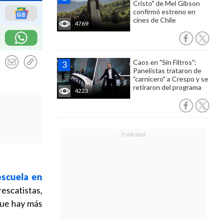
Cristo" de Mel Gibson
confirmó estreno en
cines de Chile
4769
Caos en "Sin Filtros":
Panelistas trataron de
"carnicero" a Crespo y se
retiraron del programa
4223
escuela en
escatistas,
que hay más