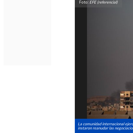
Foto:
EFE (referencial)
La comunidad internacional ejerc
instaron reanudar las negociacio