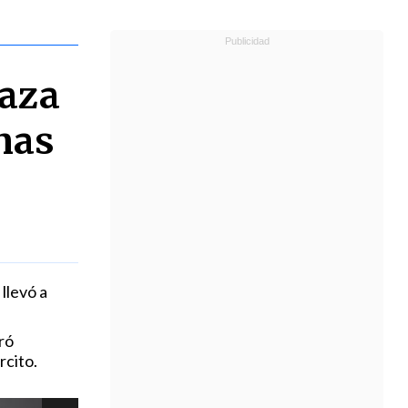
Gaza
nas
llevó a
ró
rcito.