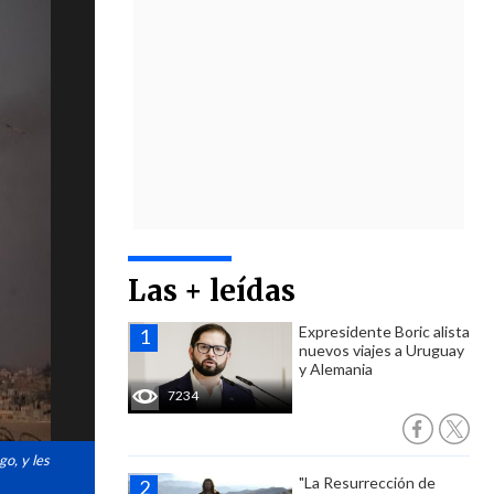
Las + leídas
Expresidente Boric alista
nuevos viajes a Uruguay
y Alemania
7234
o, y les
"La Resurrección de