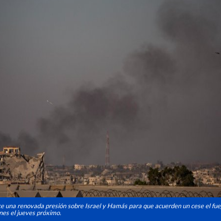
e una renovada presión sobre Israel y Hamás para que acuerden un cese el fueg
nes el jueves próximo.