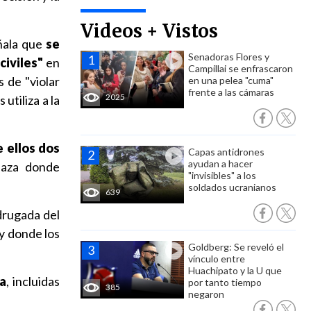
Videos + Vistos
ñala que
se
Senadoras Flores y
civiles"
en
Campillai se enfrascaron
 de "violar
en una pelea "cuma"
frente a las cámaras
2025
utiliza a la
e ellos dos
Capas antidrones
ayudan a hacer
Gaza donde
"invisibles" a los
soldados ucranianos
639
adrugada del
y donde los
Goldberg: Se reveló el
vínculo entre
Huachipato y la U que
na
, incluidas
por tanto tiempo
385
negaron