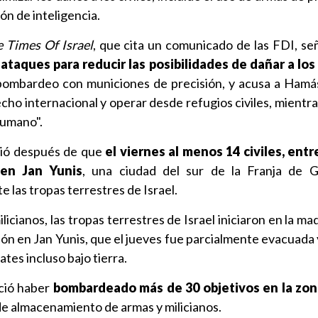
ón de inteligencia.
 Times Of Israel
, que cita un comunicado de las FDI, se
taques para reducir las posibilidades de dañar a los 
 bombardeo con municiones de precisión, y acusa a Hamás
ho internacional y operar desde refugios civiles, mientras 
humano".
ió después de que
el viernes al menos 14 civiles, entr
 en Jan Yunis
, una ciudad del sur de la Franja de 
las tropas terrestres de Israel.
icianos, las tropas terrestres de Israel iniciaron en la m
ión en Jan Yunis, que el jueves fue parcialmente evacuada 
tes incluso bajo tierra.
oció haber
bombardeado más de 30 objetivos en la zo
de almacenamiento de armas y milicianos.