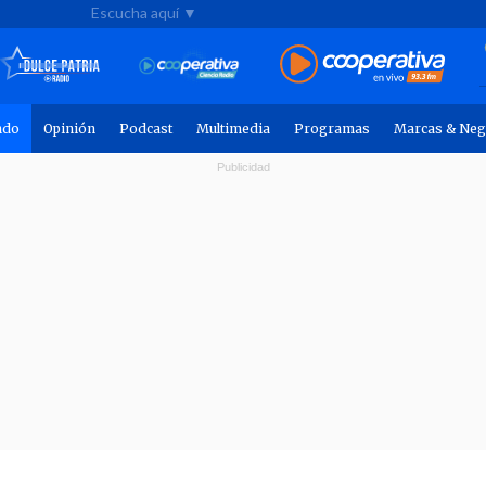
Escucha aquí ▼
ndo
Opinión
Podcast
Multimedia
Programas
Marcas & Neg