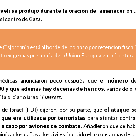
raelí se produjo durante la oración del amanecer
en u
 el centro de Gaza.
e Cisjordania está al borde del colapso por retención fiscal 
uta exige más presencia de la Unión Europea en la frontera
 médicas anunciaron poco después que
el número de
00
y que además hay decenas de heridos
, varios de el
ta el diario israelí
Haaretz
.
de Israel (FDI) dijeron, por su parte, que
el ataque s
 que era utilizada por terroristas
para atentar contra 
 a cabo por aviones de combate
. Añadieron que se ha
zar los daños a los civiles, incluido el uso de armas de pr