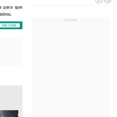
s para que
óximo.