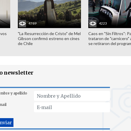
4769
4223
evos
"La Resurrección de Cristo" de Mel
Caos en "Sin Filtros": P
Gibson confirmó estreno en cines
trataron de "carnicero"
de Chile
se retiraron del progra
ro newsletter
mbre y apellido
mail