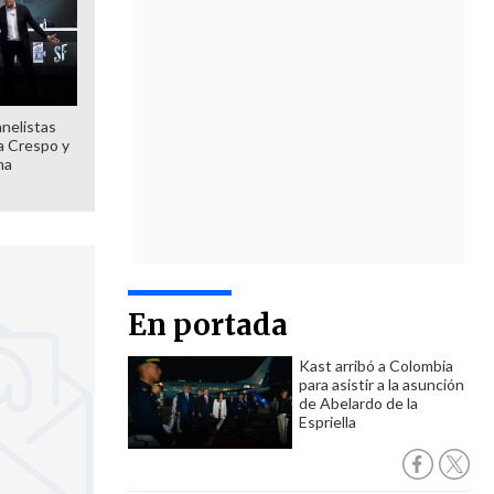
anelistas
 a Crespo y
ma
En portada
Kast arribó a Colombia
para asistir a la asunción
de Abelardo de la
Espriella