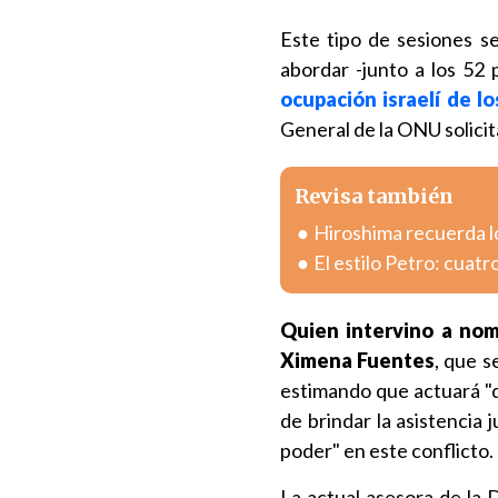
Este tipo de sesiones se
abordar -junto a los 52 p
ocupación israelí de l
General de la ONU solicit
Revisa también
Hiroshima recuerda l
El estilo Petro: cuatr
Quien intervino a nom
Ximena Fuentes
, que 
estimando que actuará "d
de brindar la asistencia
poder" en este conflicto.
La actual asesora de la 