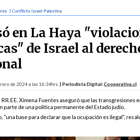
ente
| Conflicto Israel-Palestina
só en La Haya "violaci
as" de Israel al derech
onal
rero de 2024 a las 16:34hrs.
| Periodista Digital:
Cooperativa.cl
e RR.EE. Ximena Fuentes aseguró que las transgresiones e
on parte de una política permanente del Estado judío.
 "una base para declarar que la ocupación es ilegal", recalc