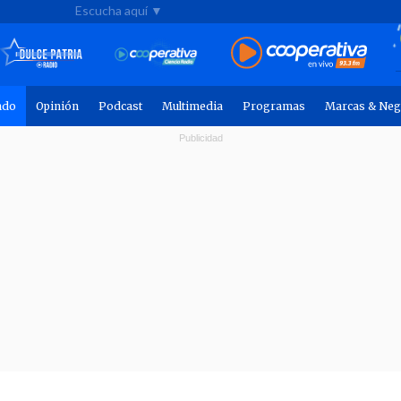
Escucha aquí ▼
ndo
Opinión
Podcast
Multimedia
Programas
Marcas & Neg