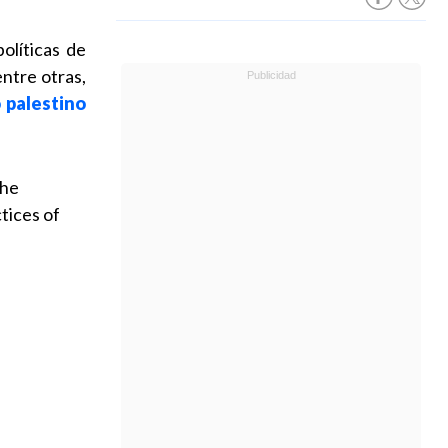
políticas de
ntre otras,
o palestino
the
tices of