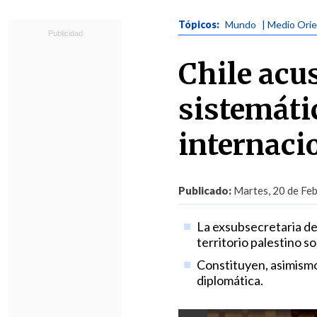
Tópicos:
Mundo
| Medio Ori
Chile acu
sistemátic
internaci
Publicado:
Martes, 20 de Feb
La exsubsecretaria d
territorio palestino s
Constituyen, asimismo,
diplomática.