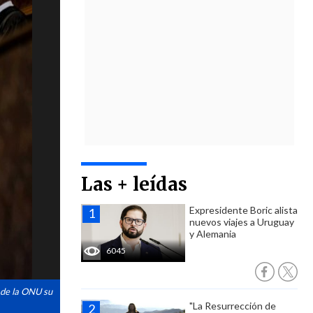
Las + leídas
Expresidente Boric alista
nuevos viajes a Uruguay
y Alemania
6045
 de la ONU su
"La Resurrección de