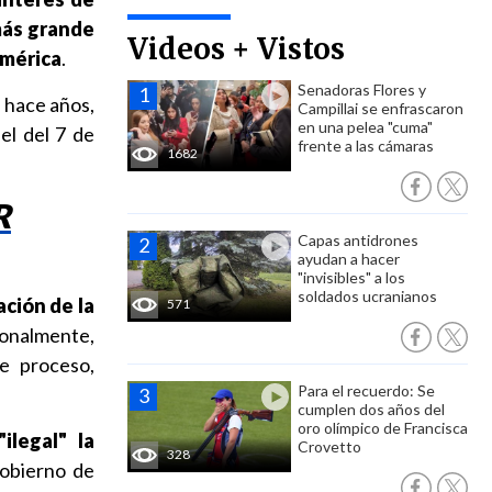
más grande
Videos + Vistos
américa
.
Senadoras Flores y
 hace años,
Campillai se enfrascaron
en una pelea "cuma"
el del 7 de
frente a las cámaras
1682
R
Capas antidrones
ayudan a hacer
"invisibles" a los
soldados ucranianos
ción de la
571
ionalmente,
e proceso,
Para el recuerdo: Se
cumplen dos años del
oro olímpico de Francisca
ilegal" la
Crovetto
328
 gobierno de