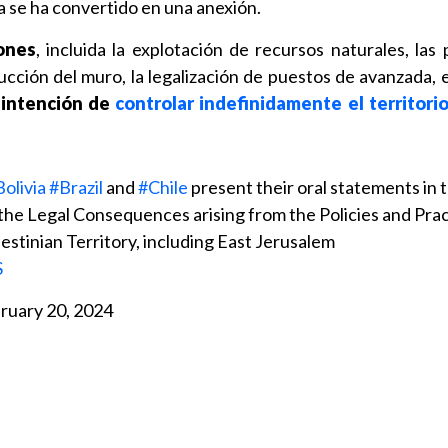
a se ha convertido en una anexión.
ones
, incluida la explotación de recursos naturales, las 
ucción del muro, la legalización de puestos de avanzada, e
u
intención de
controlar indefinidamente el territori
olivia
#Brazil
and
#Chile
present their oral statements in 
the Legal Consequences arising from the Policies and Prac
lestinian Territory, including East Jerusalem
S
ruary 20, 2024