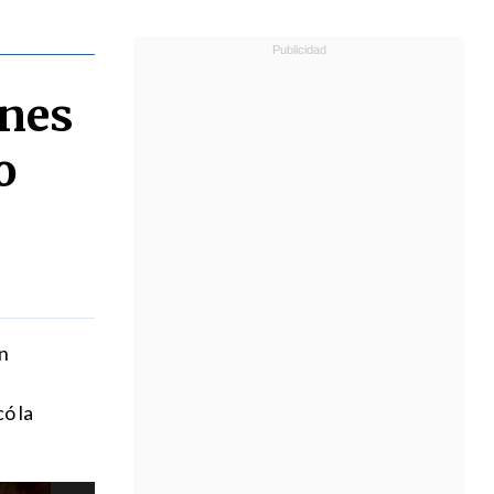
ones
o
n
ó la