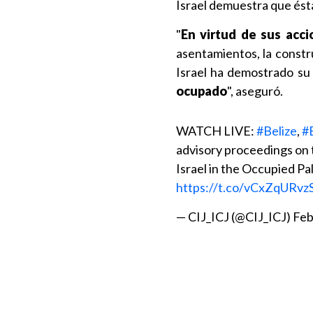
Israel demuestra que ést
"
En virtud de sus acci
asentamientos, la constr
Israel ha demostrado s
ocupado
", aseguró.
WATCH LIVE:
#Belize
,
#B
advisory proceedings on 
Israel in the Occupied Pa
https://t.co/vCxZqURvz
— CIJ_ICJ (@CIJ_ICJ)
Feb