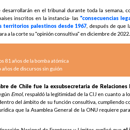
 desarrollarán en el tribunal durante toda la semana, co
aíses inscritos en la instancia- las
"consecuencias lega
os territorios palestinos desde 1967
, después de que 
ara a la corte su "opinión consultiva" en diciembre de 2022.
os 81 años de la bomba atómica
o años de discursos sin guión
bre de Chile fue la exsubsecretaria de Relaciones 
según
Emol
, respaldó la legitimidad de la CIJ en cuanto a l
entro del ámbito de su función consultiva, cumpliendo c
 jurídica que la Asamblea General de la ONU requiere para
Dirección Nacional de Fronteras y Límites explicó que
el