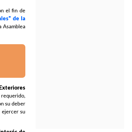
n el fin de
les" de la
la Asamblea
Exteriores
o requerido,
on su deber
 ejercer su
 interés de