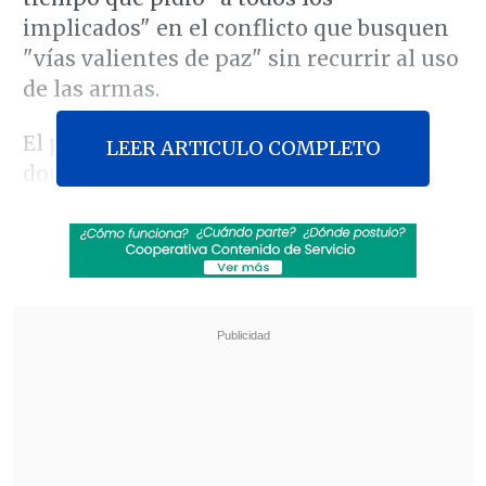
implicados" en el conflicto que busquen
"vías valientes de paz" sin recurrir al uso
de las armas.
El pontífice, que rezó por segundo
LEER ARTICULO COMPLETO
domingo consecutivo el Ángelus en su
residencia de Casa Santa Marta por la
inflamación pulmonar que padece
, aún
no pudo leer la oración completa, de lo
que se encargó uno de sus colaboradores,
junto al cual permaneció sentado
Francisco durante el rezo.
Revisa también
El sistema sanitario de Cisjordania está al