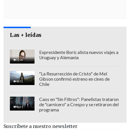
Las + leídas
Expresidente Boric alista nuevos viajes a
Uruguay y Alemania
7258
"La Resurrección de Cristo" de Mel
Gibson confirmó estreno en cines de
4831
Chile
"Muchos rehenes han sido liberados,
pero muchos siguen todavía en Gaza.
Caos en "Sin Filtros": Panelistas trataron
de "carnicero" a Crespo y se retiraron del
Pensemos en ellos y en sus familias
, que
4261
programa
habían visto una luz, una esperanza de
abrazar a sus seres queridos", dijo, antes
Suscríbete a nuestro newsletter