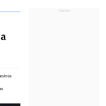
 a
estros
on