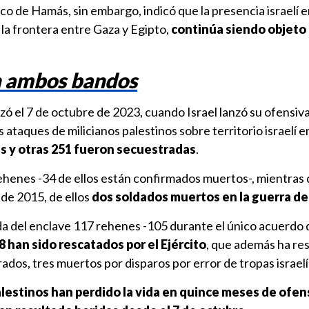
co de Hamás, sin embargo, indicó que la presencia israelí e
 la frontera entre Gaza y Egipto,
continúa siendo objeto
n ambos bandos
 el 7 de octubre de 2023, cuando Israel lanzó su ofensiva
 ataques de milicianos palestinos sobre territorio israelí e
s y otras 251 fueron secuestradas
.
rehenes -34 de ellos están confirmados muertos-, mientras
de 2015, de ellos
dos soldados muertos en la guerra de
ida del enclave 117 rehenes -105 durante el único acuerdo
8 han sido rescatados por el Ejército
, que además ha re
dos, tres muertos por disparos por error de tropas israelí
alestinos han perdido la vida en quince meses de ofen