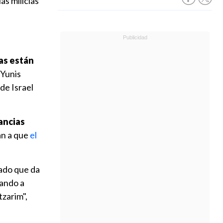
as milicias
as están
 Yunis
de Israel
ancias
an a que
el
lado que da
vando a
tzarim",