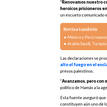
"
Renovamos nuestro co
heroicos prisioneros en
un escueto comunicado 
Revisa también
México y Perú reanuda
Arabia Saudí, Turquí
Las declaraciones se pr
alto el fuego en el enc
presos palestinos.
"
Avanzamos
,
pero con 
político de Hamás a la ag
Esta fuente aseguró que
constituyen aún uno de lo