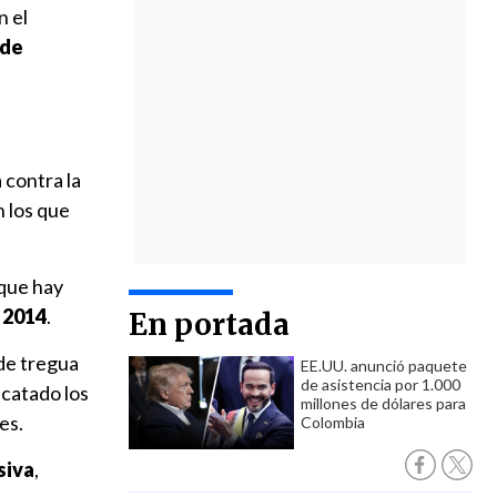
n el
 de
 contra la
n los que
 que hay
 2014
.
En portada
 de tregua
EE.UU. anunció paquete
de asistencia por 1.000
scatado los
millones de dólares para
es.
Colombia
siva
,