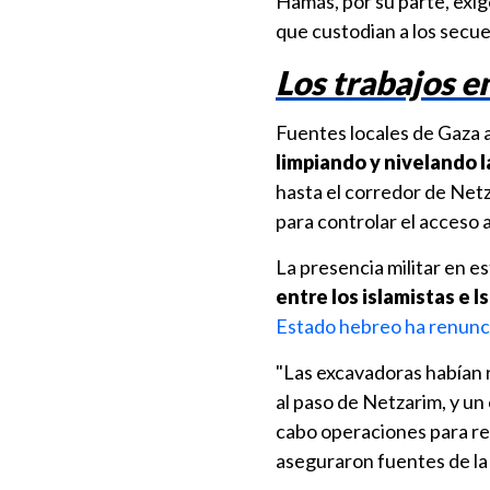
Hamás, por su parte, exig
que custodian a los secue
Los trabajos e
Fuentes locales de Gaza
limpiando y nivelando l
hasta el corredor de Netza
para controlar el acceso a
La presencia militar en e
entre los islamistas e I
Estado hebreo ha renunci
"Las excavadoras habían r
al paso de Netzarim, y u
cabo operaciones para ret
aseguraron fuentes de la