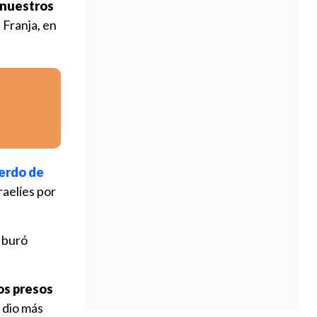
 nuestros
 Franja, en
uerdo de
raelíes por
 buró
los presos
 dio más