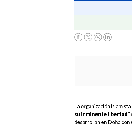
La organización islamist
su inminente libertad"
desarrollan en Doha con s