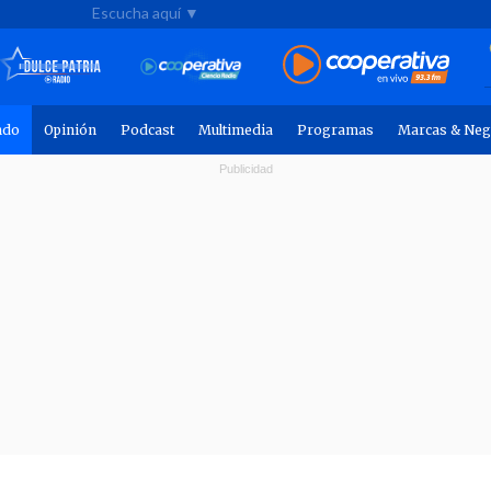
Escucha aquí ▼
ndo
Opinión
Podcast
Multimedia
Programas
Marcas & Neg