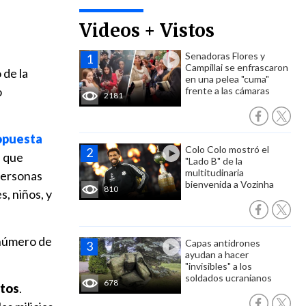
Videos + Vistos
Senadoras Flores y
Campillai se enfrascaron
 de la
en una pelea "cuma"
o
frente a las cámaras
2181
ropuesta
Colo Colo mostró el
s que
"Lado B" de la
multitudinaria
personas
bienvenida a Vozinha
810
, niños, y
 número de
Capas antidrones
ayudan a hacer
"invisibles" a los
soldados ucranianos
678
rtos
.