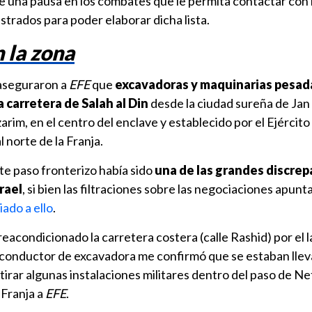
e una pausa en los combates que le permita contactar con l
strados para poder elaborar dicha lista.
n la zona
 aseguraron a
EFE
que
excavadoras y maquinarias pesad
a carretera de Salah al Din
desde la ciudad sureña de Jan
rim, en el centro del enclave y establecido por el Ejército 
l norte de la Franja.
ste paso fronterizo había sido
una de las grandes discrep
srael
, si bien las filtraciones sobre las negociaciones apunt
ado a ello
.
eacondicionado la carretera costera (calle Rashid) por el 
n conductor de excavadora me confirmó que se estaban lle
irar algunas instalaciones militares dentro del paso de Ne
 Franja a
EFE
.