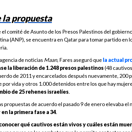
e la propuesta
ge el comité de Asunto de los Presos Palestinos del gobierno
tina (ANP), se encuentra en Qatar para tomar partido en l
ria.
 agencia de noticias
Maan
, Fares aseguró que
la actual p
ase la liberación de 1.248 presos palestinos
(48 cautivo
acuerdo de 2011 y encarcelados después nuevamente, 200 
or vida y otros 1.000 detenidos entre los que hay mujeres
mbio de 25 rehenes israelíes
.
las propuestas de acuerdo el pasado 9 de enero elevaba el
r
en la primera fase a 34
.
 conocer qué cautivos están vivos y cuáles están mue