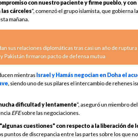
mpromiso con nuestro paciente y firme pueblo
,
y con
 las cárceles
", comenzó el grupo islamista, que gobierna la
esta mañana.
n sus relaciones diplomáticas tras casi un año de ruptura
a y Pakistán firmaron pacto de defensa mutua
oducen mientras
Israel y Hamás negocian en Doha el ac
lave
, siendo uno de sus pilares el intercambio de rehenes is
mucha dificultad y lentamente
", aseguró un miembro del
encia
EFE
sobre las negociaciones.
"algunas cuestiones" con respecto a la liberación de 
s puntos de discrepancia entre las partes sobre los que no