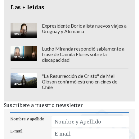
Las + leídas
Expresidente Boric alista nuevos viajes a
Uruguay y Alemania
8013
Lucho Miranda respondió sabiamente a
frase de Camila Flores sobre la
7627
discapacidad
"La Resurrección de Cristo" de Mel
Gibson confirmó estreno en cines de
5429
Chile
El pasado jueves, fuentes de seguridad
Suscríbete a nuestro newsletter
egipcias informaron a EFE de que Egipto
y Catar habían intensificado sus
Nombre y apellido
contactos con ambas partes para
E-mail
alcanzar un
"acuerdo integral" pese a