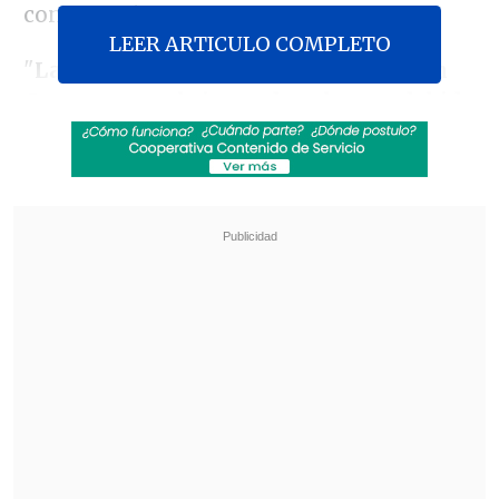
conversaciones.
LEER ARTICULO COMPLETO
"
Las negociaciones de alto el fuego en
Gaza corren el riesgo de colapsar debido
a la intransigencia israelí"
, afirmó esta
fuente, bajo condición de anonimato,
sobre las conversaciones, tres días
después de dar a conocer que los
mediadores intensificaron sus contactos
con ambas partes para cerrar un
"acuerdo integral".
Revisa también
Netanyahu rechaza plan de Trump que
contempla desarme de Hamás y repliegue de
Israel en Gaza