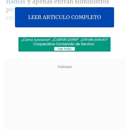
Hamás
y apenas entran suministros
pese a los constantes llamados de la
LEER ARTICULO COMPLETO
comunidad internacional.
"Si no se hace algo, tememos que una
hambruna generalizada en Gaza será
casi inevitable"
, dijo en un discurso el
director de coordinación de la Oficina de
la ONU para la Coordinación de Asuntos
Humanitarios (OCHA),
Ramesh
Rajasingham
.
Revisa también
El sistema sanitario de Cisjordania está al
borde del colapso por retención fiscal israelí
Crisis migratoria: Ceuta exige más presencia