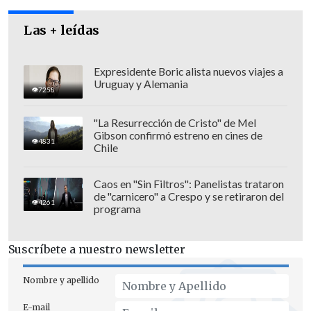
enfermedades abundan.
Las + leídas
Expresidente Boric alista nuevos viajes a
Uruguay y Alemania
7258
"La Resurrección de Cristo" de Mel
Gibson confirmó estreno en cines de
4831
Chile
Caos en "Sin Filtros": Panelistas trataron
de "carnicero" a Crespo y se retiraron del
4261
programa
Suscríbete a nuestro newsletter
Skau dejó claro que su oficina hará todo
lo posible por distribuir ayuda en la zona,
Nombre y apellido
pero que
si no se restablecen los
E-mail