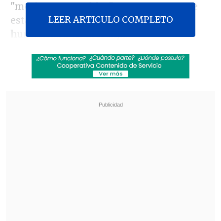
"motivos razonables" para creer que se
LEER ARTICULO COMPLETO
está cometiendo ese
delito de lesa
humanidad
en la franja.
"La comunidad internacional no puede
seguir ignorando el proyecto de Israel,
que es el de librarse de Palestina y los
palestinos en desafío a la ley
internacional",
subrayó la experta
italiana en su presentación del informe
ante el Consejo de Derechos Humanos de
Naciones Unidas.
Revisa también
El sistema sanitario de Cisjordania está al
borde del colapso por retención fiscal israelí