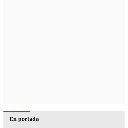
En portada
PALESTINA, "UNA SOCIEDAD ENTERA