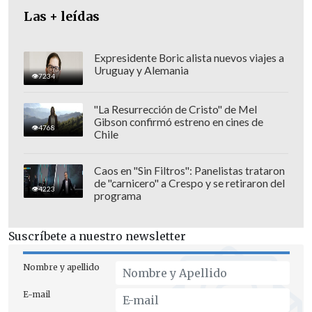
considera que hay evidencias razonables
Las + leídas
para concluir que Israel está cometiendo
al menos tres "actos genocidas"
Expresidente Boric alista nuevos viajes a
Uruguay y Alemania
definidos como tales en la convención
7234
internacional que desde 1948 busca
"La Resurrección de Cristo" de Mel
prevenir y sancionar ese delito.
Gibson confirmó estreno en cines de
4768
Chile
Caos en "Sin Filtros": Panelistas trataron
de "carnicero" a Crespo y se retiraron del
4223
programa
Suscríbete a nuestro newsletter
Nombre y apellido
E-mail