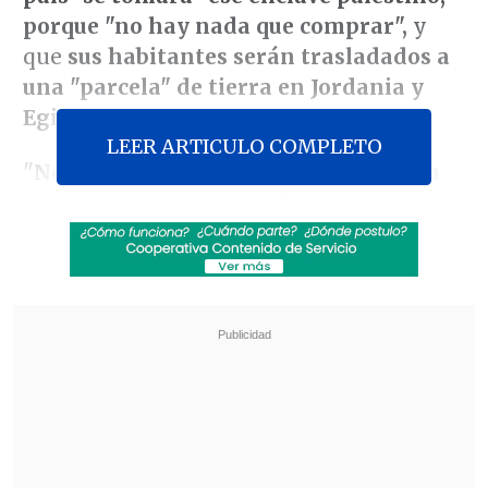
porque "no hay nada que comprar",
y
que
sus habitantes serán trasladados a
una "parcela" de tierra en Jordania y
Egipto.
LEER ARTICULO COMPLETO
"Nos la vamos a tomar, nos la vamos a
quedar y la vamos a cuidar",
aseguró en
declaraciones a periodistas junto al rey
de Jordania,
Abdalá II
, antes de mantener
una reunión en la Casa Blanca.
Revisa también
Eclipse solar comenzará en Siberia y cruzará el
Ártico antes de llegar a España
Tailandia: Adolescente mató a sus abuelos y