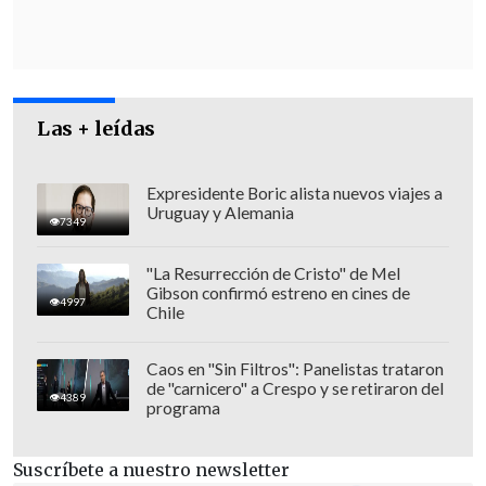
Las + leídas
Expresidente Boric alista nuevos viajes a
Uruguay y Alemania
7349
"La Resurrección de Cristo" de Mel
Gibson confirmó estreno en cines de
4997
El mandatario también sugirió que los
Chile
palestinos que actualmente habitan Gaza
podrán ser reubicados en "parcelas" de
Caos en "Sin Filtros": Panelistas trataron
de "carnicero" a Crespo y se retiraron del
tierra en Jordania o Egipto, pues
el
4389
programa
desarrollo inmobiliario de la Franja les
impediría quedarse "durante años".
Suscríbete a nuestro newsletter