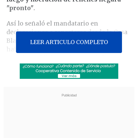
"pronto"
.
Así lo señaló el mandatario en
declaraciones a reporteros desde la Casa
Blanca, el presidente, poco después de
LEER ARTICULO COMPLETO
haber lanzado en la plataforma Truth
Social
una "última advertencia" a
Hamás para liberar a los rehenes
israelíes
.
Revisa también
El sistema sanitario de Cisjordania está al
borde del colapso por retención fiscal israelí
Crisis migratoria: Ceuta exige más presencia
de la Unión Europea en la frontera con