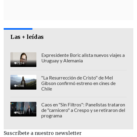
Las + leídas
Expresidente Boric alista nuevos viajes a
Uruguay y Alemania
7234
Los mensajes de Trump tiene lugar
momentos después de conocerse que el
"La Resurrección de Cristo" de Mel
Gibson confirmó estreno en cines de
enviado especial EE.UU. en Oriente
4768
Chile
Medio,
Steve Witkoff,
envió la semana
pasada
una nueva propuesta a Hamás
Caos en "Sin Filtros": Panelistas trataron
de "carnicero" a Crespo y se retiraron del
para alcanzar un acuerdo sobre los
4223
programa
rehenes de Gaza
y sobre un alto el fuego
a través de un activista por la paz israelí,
Suscríbete a nuestro newsletter