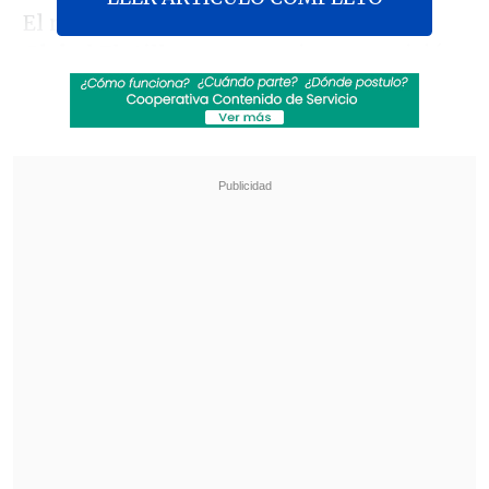
El rastreador habilitado por la
Sumud
Global Flotilla
, que organiza esta misión
humanitaria, mostraba hasta las 9:00
GMT las trayectorias de las 10
embarcaciones operativas. Las que van
en cabeza se situaban a esa hora
a menos
de 100 millas náuticas de la costa de
Gaza
(unos 185 kilómetros)
Revisa también
Netanyahu rechaza plan de Trump que
contempla desarme de Hamás y repliegue de
Israel en Gaza
El papa urgió a Ucrania y Rusia a que detengan
los ataques a objetivos civiles