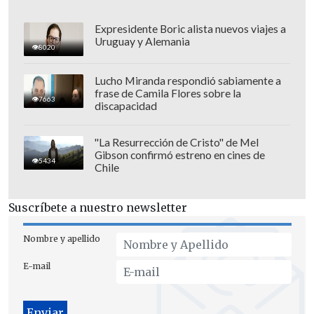
internacional y constituye otra
violación
del derecho internacional por parte del
Expresidente Boric alista nuevos viajes a
Uruguay y Alemania
Gobierno israelí
", añade la nota de
8020
Freedom Flotilla Coalition.
Lucho Miranda respondió sabiamente a
frase de Camila Flores sobre la
7663
discapacidad
"La Resurrección de Cristo" de Mel
Gibson confirmó estreno en cines de
5434
Chile
Suscríbete a nuestro newsletter
Nombre y apellido
E-mail