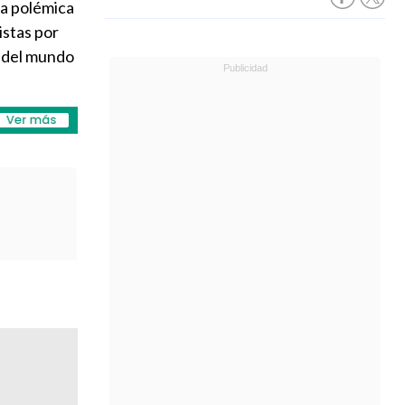
la polémica
istas por
as del mundo