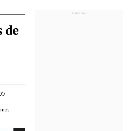
s de
00
timos