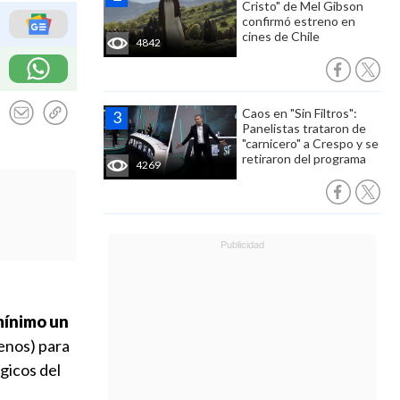
Cristo" de Mel Gibson
confirmó estreno en
cines de Chile
4842
Caos en "Sin Filtros":
Panelistas trataron de
"carnicero" a Crespo y se
retiraron del programa
4269
ínimo un
lenos) para
ógicos del