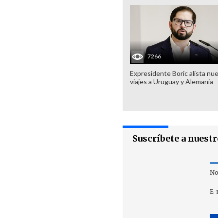
7266
Expresidente Boric alista nu
viajes a Uruguay y Alemania
Suscríbete a nuest
No
E-