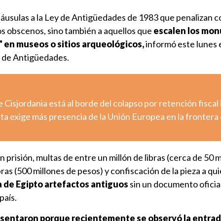
áusulas a la Ley de Antigüedades de 1983 que penalizan c
os obscenos, sino también a aquellos que
escalen los mo
" en museos o sitios arqueológicos,
informó este lunes 
o de Antigüedades.
e Cisjordania está al borde del colapso por retención fiscal 
uta exige más presencia de la Unión Europea en la frontera
n prisión, multas de entre un millón de libras (cerca de 50 
bras (500 millones de pesos) y confiscación de la pieza a qu
 de Egipto artefactos antiguos
sin un documento oficia
país.
sentaron porque recientemente se observó la entrad