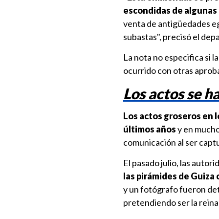
escondidas de algunas 
venta de antigüedades egip
subastas", precisó el de
La nota no especifica si l
ocurrido con otras aproba
Los actos se h
Los actos groseros en 
últimos años
y en muchos
comunicación al ser captu
El pasado julio, las autor
las pirámides de Guiza c
y un fotógrafo fueron det
pretendiendo ser la reina