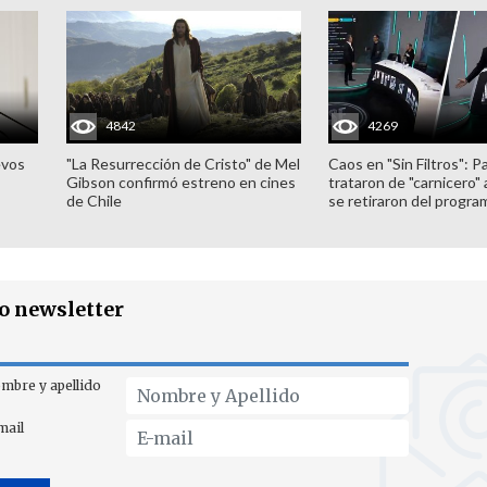
4842
4269
evos
"La Resurrección de Cristo" de Mel
Caos en "Sin Filtros": P
Gibson confirmó estreno en cines
trataron de "carnicero"
de Chile
se retiraron del progra
ro newsletter
mbre y apellido
mail