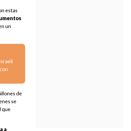
on estas
numentos
en un
israelí
 con
millones de
ienes se
l que
a a