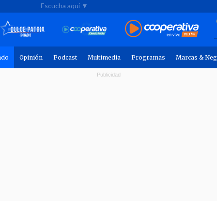
Escucha aquí ▼
ndo
Opinión
Podcast
Multimedia
Programas
Marcas & Neg