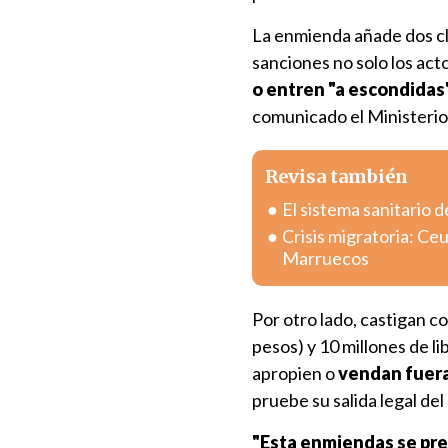
La enmienda añade dos cl
sanciones no solo los act
o entren "a escondidas
comunicado el Ministeri
Revisa también
El sistema sanitario d
Crisis migratoria: Ce
Marruecos
Por otro lado, castigan co
pesos) y 10 millones de li
apropien o
vendan fuera
pruebe su salida legal del 
"Esta enmiendas se pre