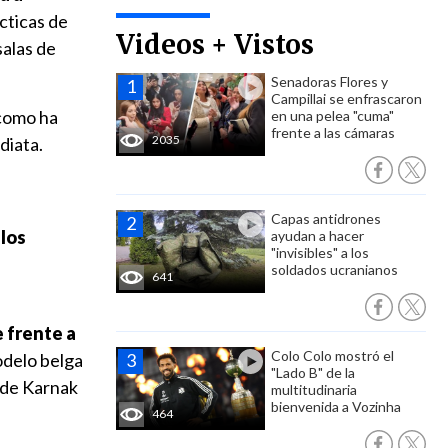
cticas de
Videos + Vistos
salas de
Senadoras Flores y
Campillai se enfrascaron
 como ha
en una pelea "cuma"
frente a las cámaras
2035
diata.
Capas antidrones
los
ayudan a hacer
"invisibles" a los
soldados ucranianos
641
e frente a
Colo Colo mostró el
odelo belga
"Lado B" de la
o de Karnak
multitudinaria
bienvenida a Vozinha
464