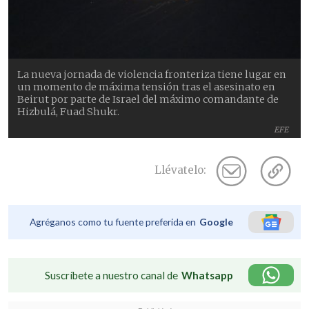
La nueva jornada de violencia fronteriza tiene lugar en
un momento de máxima tensión tras el asesinato en
Beirut por parte de Israel del máximo comandante de
Hizbulá, Fuad Shukr.
EFE
Llévatelo:
Agréganos como tu fuente preferida en
Google
Suscríbete a nuestro canal de
Whatsapp