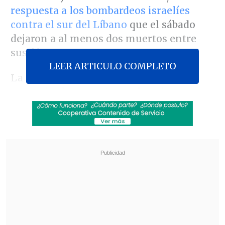
respuesta a los bombardeos israelíes
contra el sur del Líbano
que el sábado
dejaron a al menos dos muertos entre
sus filas.
LEER ARTICULO COMPLETO
La formación aliada de Irán dijo en un
comunicado que
esta era la primera vez
que atacaba Beit Hillel desde el inicio de
la violencia fronteriza
el 8 de octubre,
un día después del estallido de la guerra
en Gaza, y anunció que
este
asentamiento ahora pasa a formar
parte de la lista de objetivos de Hizbulá
.
Revisa también