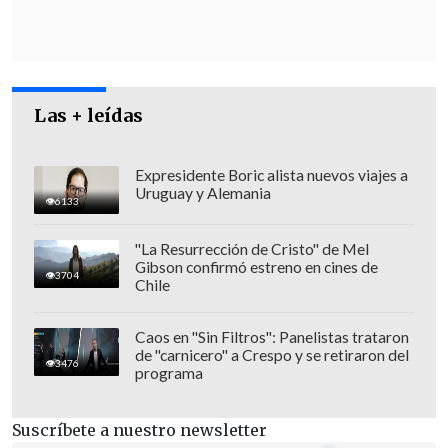
movimiento armado, Hasán Nasrala, ya
había avisado durante un discurso
televisado de que si Israel continuaba
alcanzando objetivos "civiles" en el
Las + leídas
territorio libanés, sus filas empezarían "a
lanzar misiles y tener como blanco
colonias que nunca antes han sido
Expresidente Boric alista nuevos viajes a
Uruguay y Alemania
atacadas".
6133
"La Resurrección de Cristo" de Mel
Gibson confirmó estreno en cines de
3704
Chile
Caos en "Sin Filtros": Panelistas trataron
de "carnicero" a Crespo y se retiraron del
3476
programa
Suscríbete a nuestro newsletter